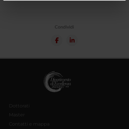
informazioni sul modo in cui utilizzi il nostro sito con i
nostri partner che si occupano di analisi dei dati web,
pubblicità e social media, i quali potrebbero combinarle
con altre informazioni che hai fornito loro o che hanno
Condividi
raccolto dal tuo utilizzo dei loro servizi.
Dottorati
Master
Contatti e mappa