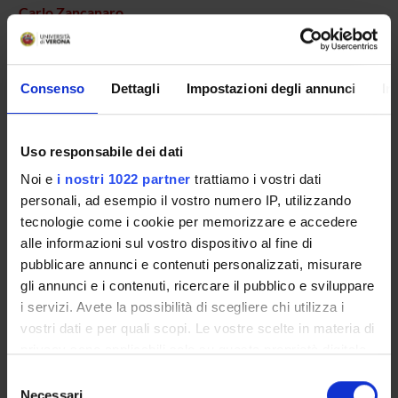
Carlo Zancanaro
AREE DI RICERCA COINVOLTE DAL PROGETTO
Consenso
Dettagli
Impostazioni degli annunci
In
Anatomy & Morphology
Uso responsabile dei dati
Noi e
i nostri 1022 partner
trattiamo i vostri dati
SEZIONI
personali, ad esempio il vostro numero IP, utilizzando
tecnologie come i cookie per memorizzare e accedere
Anatomia e Istologia
alle informazioni sul vostro dispositivo al fine di
pubblicare annunci e contenuti personalizzati, misurare
gli annunci e i contenuti, ricercare il pubblico e sviluppare
i servizi. Avete la possibilità di scegliere chi utilizza i
ATTIVITÀ
vostri dati e per quali scopi. Le vostre scelte in materia di
privacy sono applicabili solo su questa proprietà digitale
GRUPPI DI RICERCA
in cui avete effettuato le vostre scelte. È possibile
Selezione
modificare o revocare il proprio consenso in qualsiasi
Necessari