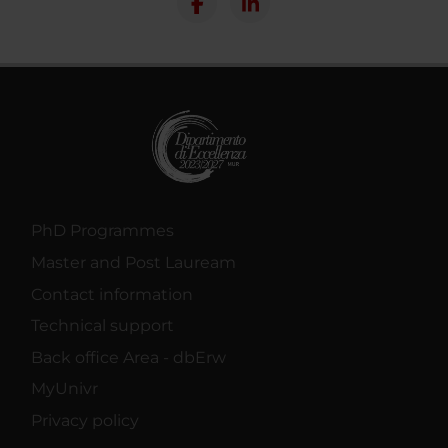
PhD Programmes
Master and Post Lauream
Contact information
Technical support
Back office Area - dbErw
MyUnivr
Privacy policy