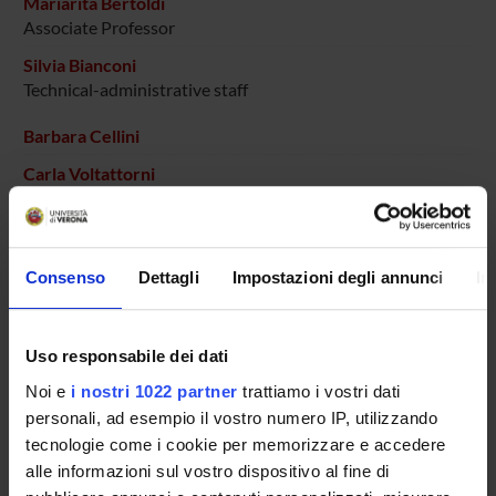
Mariarita Bertoldi
Associate Professor
Silvia Bianconi
Technical-administrative staff
Barbara Cellini
Carla Voltattorni
Emeritus Professor
Consenso
Dettagli
Impostazioni degli annunci
In
SECTIONS
Biological Chemistry Section
Uso responsabile dei dati
PUBLICATIONS
Noi e
i nostri 1022 partner
trattiamo i vostri dati
personali, ad esempio il vostro numero IP, utilizzando
TITLE
tecnologie come i cookie per memorizzare e accedere
Mutation of tyrosine 332 to phenylalanine converts dopa de
alle informazioni sul vostro dispositivo al fine di