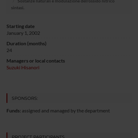
Sostanze naturali e modulazione dell'ossido nitrico
sintasi.
Starting date
January 1, 2002
Duration (months)
24
Managers or local contacts
Suzuki Hisanori
SPONSORS:
Funds:
assigned and managed by the department
PROJECT PARTICIPANTS