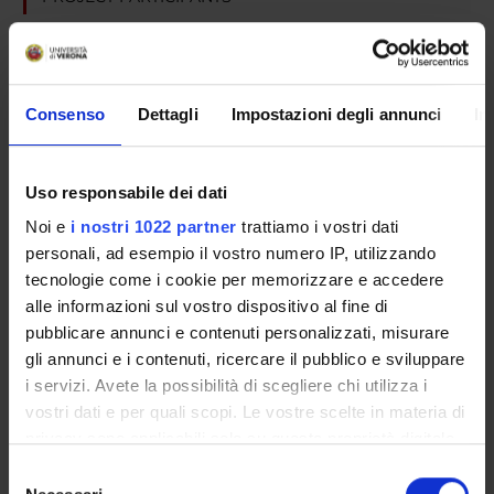
Alessandra Carcereri De Prati
Technical-administrative staff
Elisabetta Cavalieri
Consenso
Dettagli
Impostazioni degli annunci
In
Anna Rosa Ciampa
Hisanori Suzuki
Uso responsabile dei dati
Noi e
i nostri 1022 partner
trattiamo i vostri dati
personali, ad esempio il vostro numero IP, utilizzando
SECTIONS
tecnologie come i cookie per memorizzare e accedere
alle informazioni sul vostro dispositivo al fine di
Biological Chemistry Section
pubblicare annunci e contenuti personalizzati, misurare
gli annunci e i contenuti, ricercare il pubblico e sviluppare
i servizi. Avete la possibilità di scegliere chi utilizza i
vostri dati e per quali scopi. Le vostre scelte in materia di
privacy sono applicabili solo su questa proprietà digitale
ACTIVITIES
in cui avete effettuato le vostre scelte. È possibile
Selezione
RESEARCH GROUPS
modificare o revocare il proprio consenso in qualsiasi