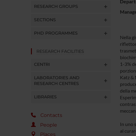
Depart
RESEARCH GROUPS
Manager
SECTIONS
PHD PROGRAMMES
Nella g
rifletto
trasmett
RESEARCH FACILITIES
biochim
1-3% del
CENTRI
porzion
Katz & M
LABORATORIES AND
RESEARCH CENTRES
produce
della m
LIBRARIES
Esperime
contrast
meccani
Contacts
In uno 
People
al curar
Places