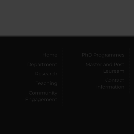
Home
PhD Programmes
Department
Master and Post
Lauream
Research
Contact
Teaching
information
Community
Engagement