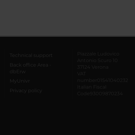
Piazzale Ludovico
Technical support
Antonio Scuro 10
Back office Area -
37124 Verona
dbErw
VAT
number01541040232
MyUnivr
Italian Fiscal
Privacy policy
Code93009870234