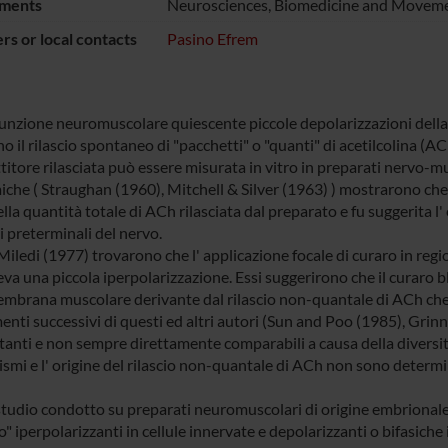
ments
Neurosciences, Biomedicine and Moveme
s or local contacts
Pasino Efrem
iunzione neuromuscolare quiescente piccole depolarizzazioni della
no il rilascio spontaneo di "pacchetti" o "quanti" di acetilcolina (AC
itore rilasciata può essere misurata in vitro in preparati nervo-mu
iche ( Straughan (1960), Mitchell & Silver (1963) ) mostrarono che 
la quantità totale di ACh rilasciata dal preparato e fu suggerita l'
i preterminali del nervo.
iledi (1977) trovarono che l' applicazione focale di curaro in regi
va una piccola iperpolarizzazione. Essi suggerirono che il curaro 
embrana muscolare derivante dal rilascio non-quantale di ACh che 
nti successivi di questi ed altri autori (Sun and Poo (1985), Grinne
anti e non sempre direttamente comparabili a causa della diversità 
smi e l' origine del rilascio non-quantale di ACh non sono determi
studio condotto su preparati neuromuscolari di origine embrionale
o" iperpolarizzanti in cellule innervate e depolarizzanti o bifasich