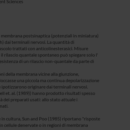
nt Sciences
 membrana postsinaptica (potenziali in miniatura)
h) dai terminali nervosi. La quantità di
scolo trattati con anticolinesterasici. Misure
il rilascio quantale spontaneo può spiegare solo l'
 esistenza di un rilascio non-quantale da parte di
oni della membrana vicine alla giunzione,
bloccasse una piccola ma continua depolarizzazione
ipotizzarono originare dai terminali nervosi.
ll et. al. (1989)) hanno prodotto risultati spesso
dei preparati usati: allo stato attuale i
nati.
 in cultura, Sun and Poo (1985) riportano "risposte
e in cellule denervate o in regioni di membrana