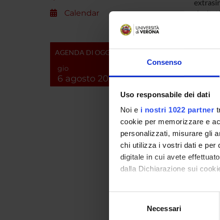
extrasin
Calendar
risultati
Con la p
differe
muscolo 
AGENDA DI OGGI
Consenso
Gli esp
gio
6 agosto 2026
tecniche
stata da
Uso responsabile dei dati
Risposte
Noi e
i nostri 1022 partner
t
non-qua
cookie per memorizzare e acce
quantal
personalizzati, misurare gli an
del cur
chi utilizza i vostri dati e pe
digitale in cui avete effettua
dalla Dichiarazione sui cookie
SPO
Con il tuo consenso, vorrem
Selezione
raccogliere informazi
Necessari
del
Identificare il tuo di