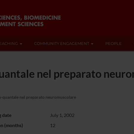
EACHING
COMMUNITY ENGAGEMENT
PEOPLE
quantale nel preparato neur
n-quantale nel preparato neuromuscolare
g date
July 1, 2002
on (months)
12