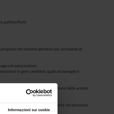
ni, polimorfismi
 proposta del modello genetico piu’ probabile di
age e di associazione.
mutazioni in geni candidati, quali ad esempio il
coronaropatia aterosclerotica, stenosi delle arterie
pertensione, nell’adesione leucocitaria, nei perocessi
Informazioni sui cookie