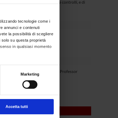
ei geni analizzati in tutti i casi e controlli, e di
utilizzando tecnologie come i
re annunci e contenuti
vete la possibilità di scegliere
partment
li solo su questa proprietà
consenso in qualsiasi momento
a Trabetti
Associate Professor
alche metro,
Marketing
e specifiche (impronte
ezione dettagli
. Puoi
Accetta tutti
l media e per analizzare il
ostri partner che si occupano