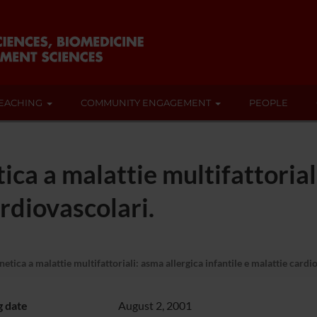
EACHING
COMMUNITY ENGAGEMENT
PEOPLE
ca a malattie multifattorial
ardiovascolari.
tica a malattie multifattoriali: asma allergica infantile e malattie cardi
g date
August 2, 2001