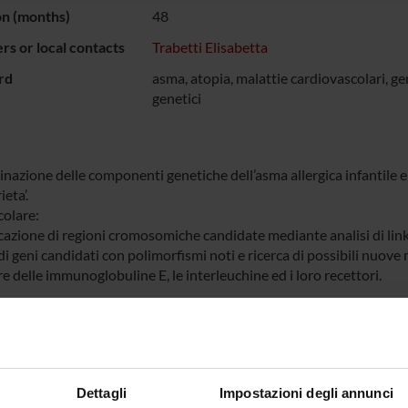
on (months)
48
s or local contacts
Trabetti Elisabetta
rd
asma, atopia, malattie cardiovascolari, ge
genetici
nazione delle componenti genetiche dell’asma allergica infantile e
ieta’.
colare:
icazione di regioni cromosomiche candidate mediante analisi di link
di geni candidati con polimorfismi noti e ricerca di possibili nuove 
e delle immunoglobuline E, le interleuchine ed i loro recettori.
azione del rischio genetico di sviluppare malattie in pazienti con 
o angina instabile.
colare:
di geni coinvolti nel metabolismo dei lipidi, dell’omocisteina, nell’i
Dettagli
Impostazioni degli annunci
tori e infettivi, ed altri possibili geni candidati.