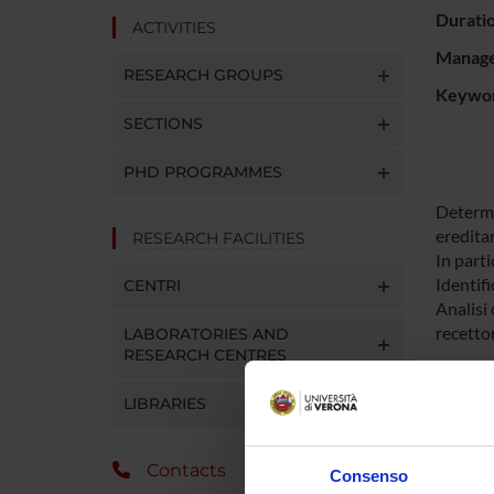
Durati
ACTIVITIES
Manager
RESEARCH GROUPS
Keywo
SECTIONS
PHD PROGRAMMES
Determi
ereditar
RESEARCH FACILITIES
In parti
Identif
CENTRI
Analisi 
recettor
LABORATORIES AND
RESEARCH CENTRES
Determin
LIBRARIES
renali, 
In parti
Analisi 
Contacts
Consenso
infiamma