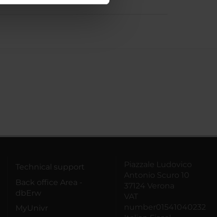
azioni che hai fornito loro o
Piazzale Ludovico
Technical support
Antonio Scuro 10
Back office Area -
37124 Verona
dbErw
VAT
number01541040232
MyUnivr