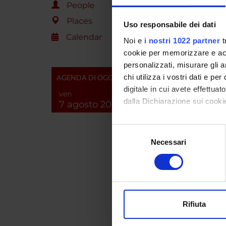
Determin
People
eventual
Places
Uso responsabile dei dati
Calendar
Noi e
i nostri 1022 partner
t
SPO
cookie per memorizzare e acce
personalizzati, misurare gli an
chi utilizza i vostri dati e pe
AGENDA DI OGGI
digitale in cui avete effettua
ven
dalla Dichiarazione sui cookie
7 agosto 2026
PROJ
Con il tuo consenso, vorrem
Selezione
Roberta
raccogliere informazi
Necessari
del
Identificare il tuo di
consenso
digitali).
Giovan
Approfondisci come vengono el
modificare o ritirare il tuo 
Rifiuta
SECTI
Utilizziamo i cookie per perso
nostro traffico. Condividiamo 