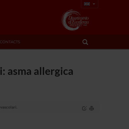
CONTACTS
i: asma allergica
ovascolari.