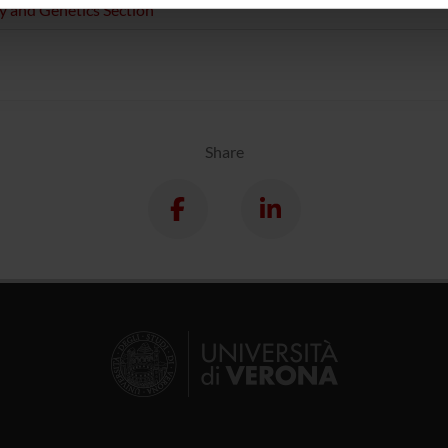
y and Genetics Section
icità e social media, i quali potrebbero combinarle con altre inform
lizzo dei loro servizi.
Share