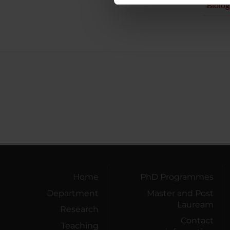
Biolog
di analisi dei dati web, pubbl
che hanno raccolto dal tuo uti
Home
PhD Programmes
Department
Master and Post
Lauream
Research
Contact
Teaching