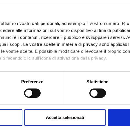
azione della frequenza allelica e genotipica per tutti i polimorfismi n
i ulteriori interazioni fra alcuni geni e fattori ambientali.
rattiamo i vostri dati personali, ad esempio il vostro numero IP, 
NSORS:
dere alle informazioni sul vostro dispositivo al fine di pubblica
nunci e i contenuti, ricercare il pubblico e sviluppare i servizi. A
Funds:
assigned and managed by the de
r quali scopi. Le vostre scelte in materia di privacy sono applicabi
to le vostre scelte. È possibile modificare o revocare il proprio 
 o facendo clic sull'icona di attivazione della privacy.
ECT PARTICIPANTS
mo anche:
 Galavotti
Technical-administrative
Elisabett
oni sulla tua posizione geografica, con un'approssimazione di qu
Preferenze
Statistiche
staff
spositivo, scansionandolo attivamente alla ricerca di caratteristich
ni Malerba
Full Professor
aborati i tuoi dati personali e imposta le tue preferenze nella
s
consenso in qualsiasi momento dalla Dichiarazione sui cookie.
Accetta selezionati
ONS
nalizzare contenuti ed annunci, per fornire funzionalità dei socia
inoltre informazioni sul modo in cui utilizzi il nostro sito con i n