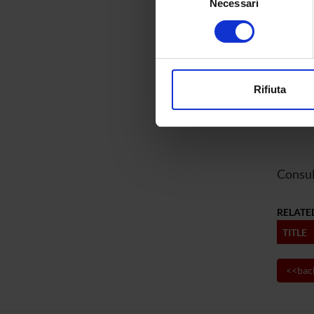
Necessari
del
Identificare il tuo di
consenso
Handle 
digitali).
Deposi
Approfondisci come vengono el
Last Mo
modificare o ritirare il tuo 
Rifiuta
Bibliog
Utilizziamo i cookie per perso
nostro traffico. Condividiamo 
di analisi dei dati web, pubbl
che hanno raccolto dal tuo uti
Consul
RELATE
TITLE
<<bac