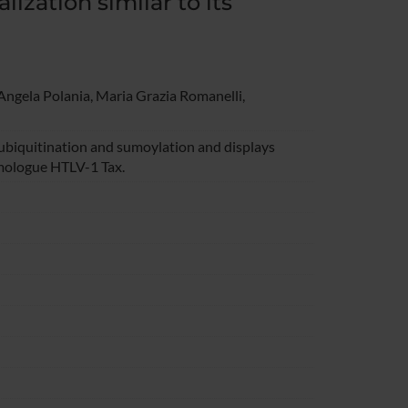
lization similar to its
 Angela Polania, Maria Grazia Romanelli,
ubiquitination and sumoylation and displays
homologue HTLV-1 Tax.