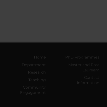
Home
PhD Programmes
Department
Master and Post
Lauream
Research
Contact
Teaching
information
Community
Engagement