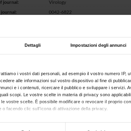
 journal:
Virology
 journal:
0042-6822
ume:
386
0042-6822
 or Folder:
1
Dettagli
Impostazioni degli annunci
umbers:
6-11
MID:
19195675
d:
HTLV Tax CREB NF-κB Ubiquitination Su
rattiamo i vostri dati personali, ad esempio il vostro numero IP, 
dere alle informazioni sul vostro dispositivo al fine di pubblica
HTLV-1 is more pathogenic than HTLV-2B. 
properties of their individual transactiva
nunci e i contenuti, ricercare il pubblico e sviluppare i servizi. A
tagged Tax-1 and Tax-2B, which display tr
r quali scopi. Le vostre scelte in materia di privacy sono applicabi
untagged proteins and can be recognized 
to le vostre scelte. È possibile modificare o revocare il proprio 
that Tax-2B is modified by ubiquitination
 o facendo clic sull'icona di attivazione della privacy.
distributed in punctuate nuclear structu
as has been previously demonstrated for 
mo anche:
 ID:
48907
oni sulla tua posizione geografica, con un'approssimazione di qu