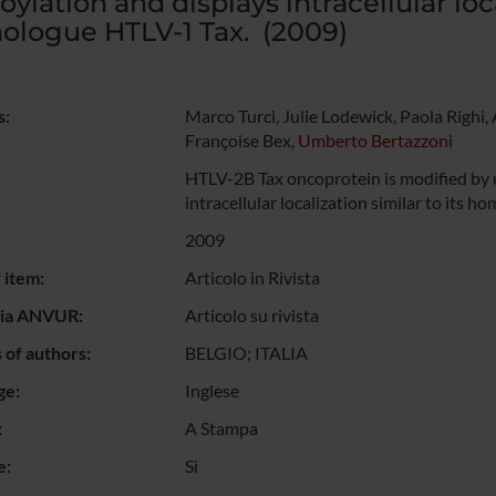
ylation and displays intracellular loca
logue HTLV-1 Tax. (2009)
s:
Marco Turci, Julie Lodewick, Paola Righi,
Françoise Bex,
Umberto Bertazzoni
HTLV-2B Tax oncoprotein is modified by 
intracellular localization similar to its 
2009
 item:
Articolo in Rivista
gia ANVUR:
Articolo su rivista
 of authors:
BELGIO; ITALIA
ge:
Inglese
:
A Stampa
e:
Sì