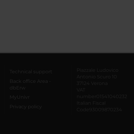
Piazzale Ludovico
Technical support
Antonio Scuro 10
Back office Area -
37124 Verona
dbErw
VAT
number01541040232
MyUnivr
Italian Fiscal
Privacy policy
Code93009870234