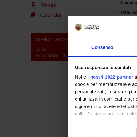
Name of
Places
ISSN of
Calendar
N° Vol
Series:
AGENDA DI OGGI
Number
Consenso
dom
Page n
9 agosto 2026
Code P
Uso responsabile dei dati
Keywor
Noi e
i nostri 1022 partner
t
cookie per memorizzare e acce
Note:
personalizzati, misurare gli an
chi utilizza i vostri dati e pe
digitale in cui avete effettua
dalla Dichiarazione sui cookie
Con il tuo consenso, vorrem
Selezione
Product
raccogliere informazi