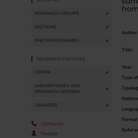
sumo
homo
RESEARCH GROUPS
SECTIONS
Author
PHD PROGRAMMES
Title:
RESEARCH FACILITIES
Year:
CENTRI
Type of
LABORATORIES AND
Tipolo
RESEARCH CENTRES
Nations
LIBRARIES
Langua
Format
Contacts
Refere
People