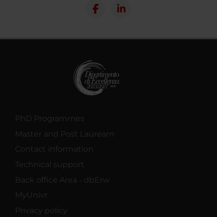
PhD Programmes
Master and Post Lauream
Contact information
Technical support
Back office Area - dbErw
MyUnivr
Privacy policy