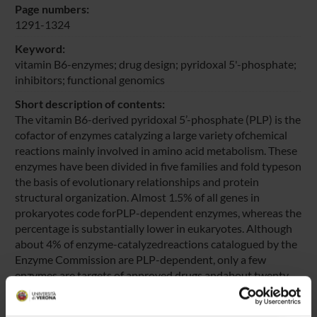
Page numbers:
1291-1324
Keyword:
vitamin B6-enzymes; drug design; pyridoxal 5'-phosphate;
inhibitors; functional genomics
Short description of contents:
The vitamin B6-derived pyridoxal 5’-phosphate (PLP) is the
cofactor of enzymes catalyzing a large variety ofchemical
reactions mainly involved in amino acid metabolism. These
enzymes have been divided in five families and fold typeson
the basis of evolutionary relationships and protein
structural organization. Almost 1.5% of all genes in
prokaryotes code forPLP-dependent enzymes, whereas the
percentage is substantially lower in eukaryotes. Although
about 4% of enzyme-catalyzedreactions catalogued by the
Enzyme Commission are PLP-dependent, only a few
enzymes are targets of approved drugs andabout twenty
are recognised as potential targets for drugs or herbicides.
PLP-dependent enzymes for which there are