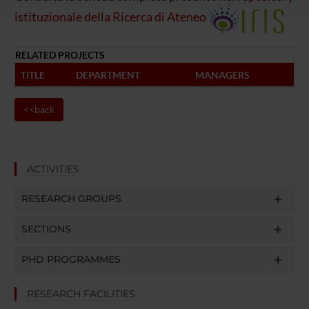
con altre informazioni che hai fornito loro o che hanno
istituzionale della Ricerca di Ateneo
raccolto dal tuo utilizzo dei loro servizi.
RELATED PROJECTS
TITLE
DEPARTMENT
MANAGERS
<<back
ACTIVITIES
RESEARCH GROUPS
SECTIONS
PHD PROGRAMMES
RESEARCH FACILITIES