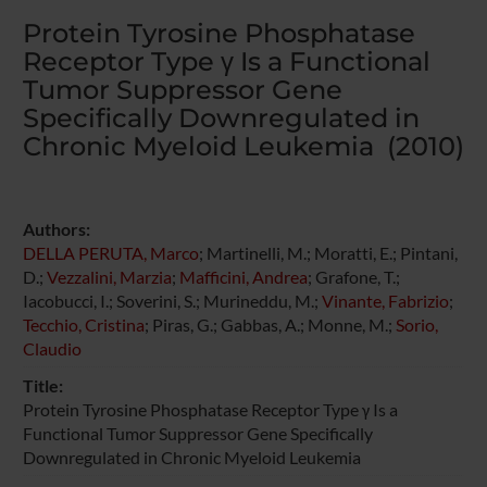
Protein Tyrosine Phosphatase
Receptor Type γ Is a Functional
Tumor Suppressor Gene
Specifically Downregulated in
Chronic Myeloid Leukemia (2010)
Authors:
DELLA PERUTA, Marco
; Martinelli, M.; Moratti, E.; Pintani,
D.;
Vezzalini, Marzia
;
Mafficini, Andrea
; Grafone, T.;
Iacobucci, I.; Soverini, S.; Murineddu, M.;
Vinante, Fabrizio
;
Tecchio, Cristina
; Piras, G.; Gabbas, A.; Monne, M.;
Sorio,
Claudio
Title:
Protein Tyrosine Phosphatase Receptor Type γ Is a
Functional Tumor Suppressor Gene Specifically
Downregulated in Chronic Myeloid Leukemia