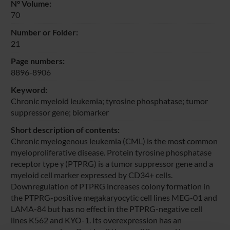
N° Volume:
70
Number or Folder:
21
Page numbers:
8896-8906
Keyword:
Chronic myeloid leukemia; tyrosine phosphatase; tumor
suppressor gene; biomarker
Short description of contents:
Chronic myelogenous leukemia (CML) is the most common
myeloproliferative disease. Protein tyrosine phosphatase
receptor type γ (PTPRG) is a tumor suppressor gene and a
myeloid cell marker expressed by CD34+ cells.
Downregulation of PTPRG increases colony formation in
the PTPRG-positive megakaryocytic cell lines MEG-01 and
LAMA-84 but has no effect in the PTPRG-negative cell
lines K562 and KYO-1. Its overexpression has an