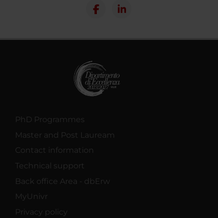
PhD Programmes
Master and Post Lauream
Contact information
Technical support
Back office Area - dbErw
MyUnivr
Privacy policy