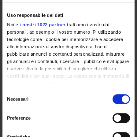
Handle IRIS:
Uso responsabile dei dati
11562/671362
Noi e
i nostri 1022 partner
trattiamo i vostri dati
depositato il:
personali, ad esempio il vostro numero IP, utilizzando
24 febbraio 2014
tecnologie come i cookie per memorizzare e accedere
ultima modifica:
alle informazioni sul vostro dispositivo al fine di
28 novembre 2022
pubblicare annunci e contenuti personalizzati, misurare
Citazione bibliografica:
gli annunci e i contenuti, ricercare il pubblico e sviluppare
Alessandro, Paiardini; Roberto, Contestabile; Ashley M.,
i servizi. Avete la possibilità di scegliere chi utilizza i
Buckle;
Cellini, Barbara
,
PLP-Dependent Enzymes
vostri dati e per quali scopi. Le vostre scelte in materia di
«BIOMED RESEARCH INTERNATIONAL»
, vol.
2014
,
2014
privacy sono applicabili solo su questa proprietà digitale
,
pp. 1-2
in cui avete effettuato le vostre scelte. È possibile
Selezione
modificare o revocare il proprio consenso in qualsiasi
Necessari
Consulta la scheda completa presente nel
repository
del
momento dalla Dichiarazione sui cookie o facendo clic
consenso
istituzionale della Ricerca di Ateneo
sull'icona di attivazione della privacy.
Preferenze
PROGETTI COLLEGATI
Con il tuo consenso, vorremmo anche:
TITOLO
DIPARTIMENTO
RESPONSABILI
raccogliere informazioni sulla tua posizione
Statistiche