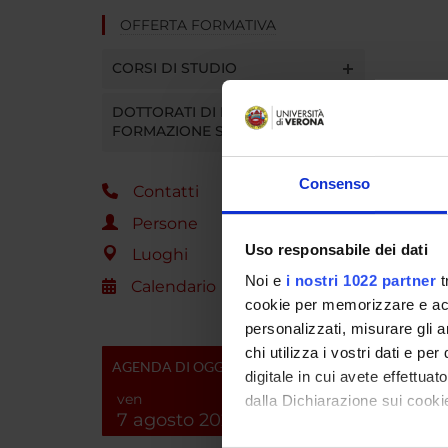
OFFERTA FORMATIVA
CORSI DI STUDIO
DOTTORATI DI RICERCA E
FORMAZIONE SUPERIORE
Consenso
Contatti
Persone
Uso responsabile dei dati
Luoghi
Noi e
i nostri 1022 partner
t
Calendario
cookie per memorizzare e acce
personalizzati, misurare gli an
chi utilizza i vostri dati e pe
AGENDA DI OGGI
digitale in cui avete effettua
ven
dalla Dichiarazione sui cookie
7 agosto 2026