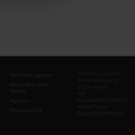
Piazzale Ludovico
Technical support
Antonio Scuro 10
Back office Area -
37124 Verona
dbErw
VAT
number01541040232
MyUnivr
Italian Fiscal
Privacy policy
Code93009870234