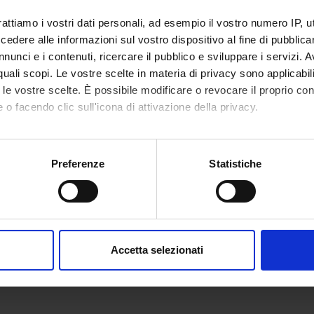
ES OF INTEREST
rattiamo i vostri dati personali, ad esempio il vostro numero IP, 
dere alle informazioni sul vostro dispositivo al fine di pubblica
nunci e i contenuti, ricercare il pubblico e sviluppare i servizi. A
r quali scopi. Le vostre scelte in materia di privacy sono applicabi
to le vostre scelte. È possibile modificare o revocare il proprio 
 o facendo clic sull'icona di attivazione della privacy.
mo anche:
oni sulla tua posizione geografica, con un'approssimazione di qu
Preferenze
Statistiche
spositivo, scansionandolo attivamente alla ricerca di caratteristich
aborati i tuoi dati personali e imposta le tue preferenze nella
s
consenso in qualsiasi momento dalla Dichiarazione sui cookie.
Accetta selezionati
nalizzare contenuti ed annunci, per fornire funzionalità dei socia
inoltre informazioni sul modo in cui utilizzi il nostro sito con i n
icità e social media, i quali potrebbero combinarle con altre inform
lizzo dei loro servizi.