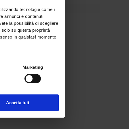
utilizzando tecnologie come i
re annunci e contenuti
vete la possibilità di scegliere
li solo su questa proprietà
consenso in qualsiasi momento
alche metro,
Marketing
e specifiche (impronte
ezione dettagli
. Puoi
Accetta tutti
l media e per analizzare il
ostri partner che si occupano
azioni che hai fornito loro o