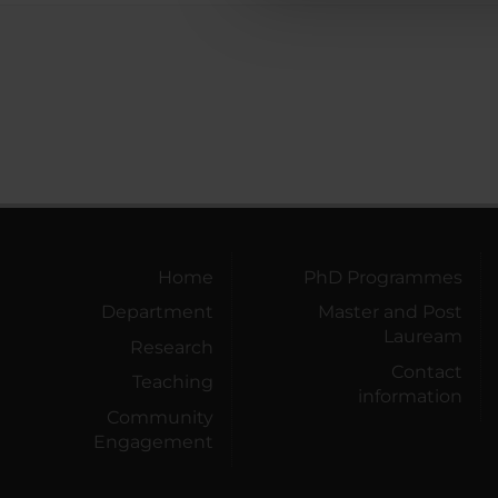
Home
PhD Programmes
Department
Master and Post
Lauream
Research
Contact
Teaching
information
Community
Engagement