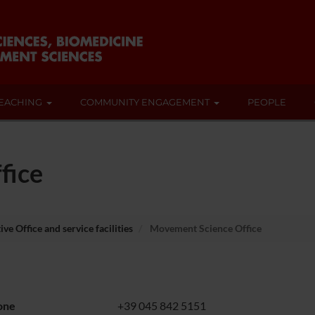
EACHING
COMMUNITY ENGAGEMENT
PEOPLE
fice
ve Office and service facilities
Movement Science Office
one
+39 045 842 5151