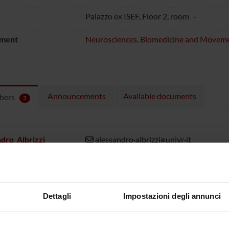
Palazzo ex ISEF, Floor 2, room –
ment
Neurosciences, Biomedicine and Moveme
Announcements
Available documents
bers
2
dro Albrizzi
alessandro
albrizzi
univr
it
045 8425253
gardi
sara
bigardi
univr
it
+39 045 842 5151
Dettagli
Impostazioni degli annunci