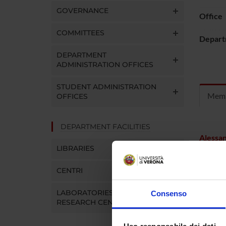
GOVERNANCE
Office
COMMITTEES
Depart
DEPARTMENT
ADMINISTRATION OFFICES
STUDENT ADMINISTRATION
Mem
OFFICES
DEPARTMENT FACILITIES
Alessan
LIBRARIES
Sara Bi
CENTRI
LABORATORIES AND
Consenso
RESEARCH CENTRES