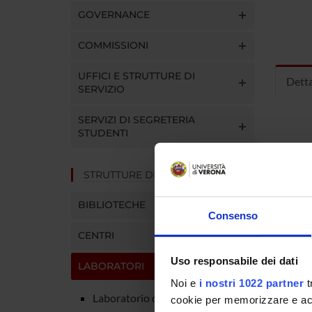
GOVERNANCE
COMMISSIONI
UFFICI E STRUTTURE DI
Detta
SERVIZIO
SERVIZI DI SEGRETERIA
STUDENTI
STRUTTURE DEL DIPARTIMENTO
BIBLIOTECHE
Consenso
CENTRI
Uso responsabile dei dati
LABORATORI
Noi e
i nostri 1022 partner
t
Laboratorio di Antropometria
cookie per memorizzare e acce