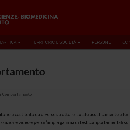
IDATTICA
TERRITORIO E SOCIETÀ
PERSONE
CON
ortamento
di Comportamento
ratorio è costituito da diverse strutture isolate acusticamente e t
izzazione video e per un’ampia gamma di test comportamentali su to