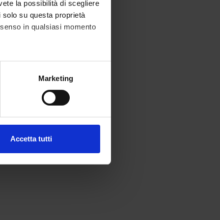
vete la possibilità di scegliere
li solo su questa proprietà
consenso in qualsiasi momento
alche metro,
Marketing
e specifiche (impronte
ezione dettagli
. Puoi
Accetta tutti
l media e per analizzare il
ostri partner che si occupano
azioni che hai fornito loro o