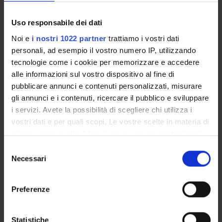
Uso responsabile dei dati
Noi e
i nostri 1022 partner
trattiamo i vostri dati
personali, ad esempio il vostro numero IP, utilizzando
ATTIVITÀ
tecnologie come i cookie per memorizzare e accedere
alle informazioni sul vostro dispositivo al fine di
GRUPPI DI RICERCA
pubblicare annunci e contenuti personalizzati, misurare
gli annunci e i contenuti, ricercare il pubblico e sviluppare
SEZIONI
i servizi. Avete la possibilità di scegliere chi utilizza i
vostri dati e per quali scopi. Le vostre scelte in materia di
DOTTORATI DI RICERCA
privacy sono applicabili solo su questa proprietà digitale
in cui avete effettuato le vostre scelte. È possibile
Selezione
STRUTTURE
modificare o revocare il proprio consenso in qualsiasi
Necessari
del
momento dalla Dichiarazione sui cookie o facendo clic
consenso
CENTRI
sull'icona di attivazione della privacy.
Preferenze
LABORATORI
Con il tuo consenso, vorremmo anche:
BIBLIOTECHE
raccogliere informazioni sulla tua posizione
Statistiche