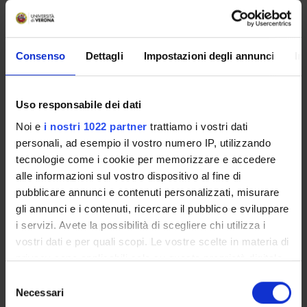
COMPONENTI
Mario Rosario Buffelli
Consenso
Dettagli
Impostazioni degli annunci
In
Professore ordinario
Giuseppe Busetto
Ricercatore
Uso responsabile dei dati
Noi e
i nostri 1022 partner
trattiamo i vostri dati
personali, ad esempio il vostro numero IP, utilizzando
COMPETENZE
tecnologie come i cookie per memorizzare e accedere
alle informazioni sul vostro dispositivo al fine di
pubblicare annunci e contenuti personalizzati, misurare
gli annunci e i contenuti, ricercare il pubblico e sviluppare
i servizi. Avete la possibilità di scegliere chi utilizza i
ATTIVITÀ
vostri dati e per quali scopi. Le vostre scelte in materia di
privacy sono applicabili solo su questa proprietà digitale
GRUPPI DI RICERCA
in cui avete effettuato le vostre scelte. È possibile
Selezione
modificare o revocare il proprio consenso in qualsiasi
Necessari
Antropometria e composizione corporea
del