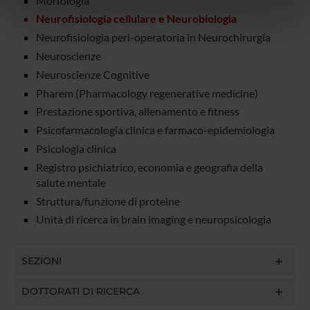
Morfologia
nostri partner che si occupano di analisi dei dati web,
Neurofisiologia cellulare e Neurobiologia
pubblicità e social media, i quali potrebbero combinarle
Neurofisiologia peri-operatoria in Neurochirurgia
con altre informazioni che hai fornito loro o che hanno
Neuroscienze
raccolto dal tuo utilizzo dei loro servizi.
Neuroscienze Cognitive
Pharem (Pharmacology regenerative medicine)
Prestazione sportiva, allenamento e fitness
Psicofarmacologia clinica e farmaco-epidemiologia
Psicologia clinica
Registro psichiatrico, economia e geografia della
salute mentale
Struttura/funzione di proteine
Unità di ricerca in brain imaging e neuropsicologia
SEZIONI
DOTTORATI DI RICERCA