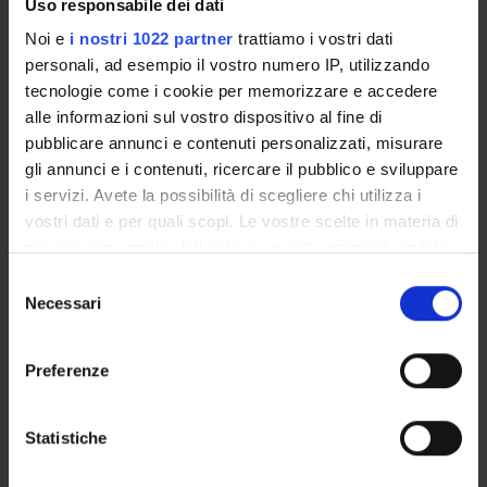
Uso responsabile dei dati
Noi e
i nostri 1022 partner
trattiamo i vostri dati
GOVERNANCE
personali, ad esempio il vostro numero IP, utilizzando
tecnologie come i cookie per memorizzare e accedere
COMMISSIONI
alle informazioni sul vostro dispositivo al fine di
UFFICI E STRUTTURE DI SERVIZIO
pubblicare annunci e contenuti personalizzati, misurare
gli annunci e i contenuti, ricercare il pubblico e sviluppare
SERVIZI DI SEGRETERIA STUDENTI
i servizi. Avete la possibilità di scegliere chi utilizza i
vostri dati e per quali scopi. Le vostre scelte in materia di
STRUTTURE DEL DIPARTIMENTO
privacy sono applicabili solo su questa proprietà digitale
in cui avete effettuato le vostre scelte. È possibile
Selezione
BIBLIOTECHE
modificare o revocare il proprio consenso in qualsiasi
Necessari
del
momento dalla Dichiarazione sui cookie o facendo clic
consenso
CENTRI
sull'icona di attivazione della privacy.
Preferenze
LABORATORI
Con il tuo consenso, vorremmo anche:
raccogliere informazioni sulla tua posizione
Statistiche
Contatti
geografica, con un'approssimazione di qualche
Persone
metro,