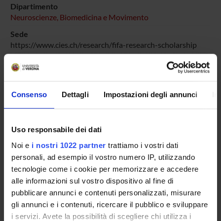
Dipartimento
Neuroscienze, Biomedicina e Movimento
Sede
https://www.cies.ch/research/fifa-research-scholarship
Numero di giornate
365
Obiettivi
Consenso
Dettagli
Impostazioni degli annunci
In
I modelli tradizionali di prevenzione degli infortuni si sono
concentrati sui fattori di rischio biomeccanici, trascurando
le dimensioni fisiologiche e psicologiche. Questo progetto
Uso responsabile dei dati
colma tale lacuna attuando la prima indagine su larga scala,
multidimensionale che integra analisi biomeccanica, salute
Noi e
i nostri 1022 partner
trattiamo i vostri dati
del pavimento pelvico, variabili legate al ciclo mestruale,
personali, ad esempio il vostro numero IP, utilizzando
profilazione psicologica, sorveglianza prospettica degli
tecnologie come i cookie per memorizzare e accedere
infortuni nel calcio femminile d'élite e giovanile in Italia.
alle informazioni sul vostro dispositivo al fine di
Destinatari
pubblicare annunci e contenuti personalizzati, misurare
Professionisti/Professioniste
gli annunci e i contenuti, ricercare il pubblico e sviluppare
i servizi. Avete la possibilità di scegliere chi utilizza i
Categoria prevalente