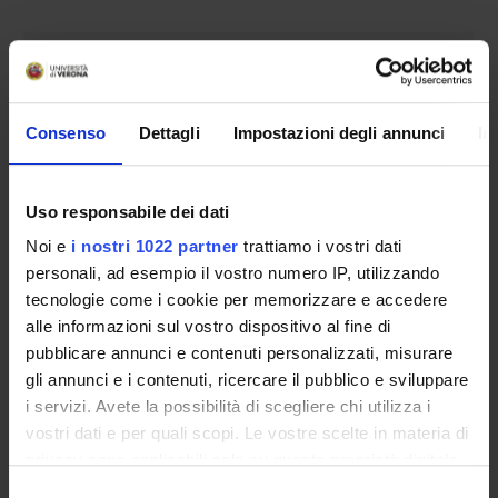
COMPONENTI
Valentina Cavedon
Consenso
Dettagli
Impostazioni degli annunci
In
Federico Schena
Cantor Tarperi
Uso responsabile dei dati
Noi e
i nostri 1022 partner
trattiamo i vostri dati
personali, ad esempio il vostro numero IP, utilizzando
SEDUTE E VERBALI
tecnologie come i cookie per memorizzare e accedere
alle informazioni sul vostro dispositivo al fine di
pubblicare annunci e contenuti personalizzati, misurare
gli annunci e i contenuti, ricercare il pubblico e sviluppare
i servizi. Avete la possibilità di scegliere chi utilizza i
ORGANIZZAZIONE
vostri dati e per quali scopi. Le vostre scelte in materia di
GOVERNANCE
privacy sono applicabili solo su questa proprietà digitale
in cui avete effettuato le vostre scelte. È possibile
Selezione