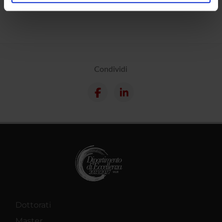
analizzare il nostro traffico. Condividiamo inoltre
informazioni sul modo in cui utilizzi il nostro sito con i
nostri partner che si occupano di analisi dei dati web,
pubblicità e social media, i quali potrebbero combinarle
con altre informazioni che hai fornito loro o che hanno
raccolto dal tuo utilizzo dei loro servizi.
Condividi
Dottorati
Master