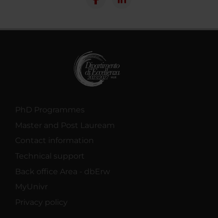
PhD Programmes
Master and Post Lauream
Contact information
Technical support
Back office Area - dbErw
MyUnivr
Privacy policy