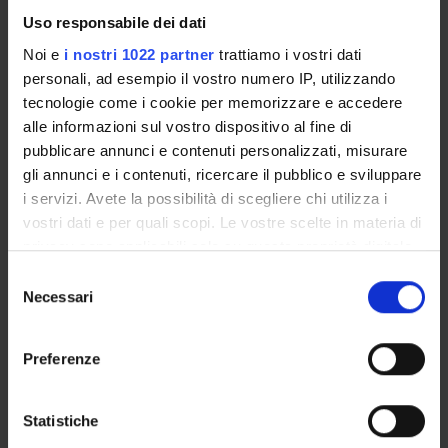
Uso responsabile dei dati
PUBLICATIONS
Noi e
i nostri 1022 partner
trattiamo i vostri dati
ASSIGNMENTS
personali, ad esempio il vostro numero IP, utilizzando
tecnologie come i cookie per memorizzare e accedere
alle informazioni sul vostro dispositivo al fine di
pubblicare annunci e contenuti personalizzati, misurare
gli annunci e i contenuti, ricercare il pubblico e sviluppare
ORGANISATION
i servizi. Avete la possibilità di scegliere chi utilizza i
vostri dati e per quali scopi. Le vostre scelte in materia di
GOVERNANCE
privacy sono applicabili solo su questa proprietà digitale
COMMITTEES
in cui avete effettuato le vostre scelte. È possibile
Selezione
modificare o revocare il proprio consenso in qualsiasi
Necessari
del
DEPARTMENT ADMINISTRATION OFFICES
momento dalla Dichiarazione sui cookie o facendo clic
consenso
sull'icona di attivazione della privacy.
STUDENT ADMINISTRATION OFFICES
Preferenze
Con il tuo consenso, vorremmo anche:
DEPARTMENT FACILITIES
raccogliere informazioni sulla tua posizione
Statistiche
geografica, con un'approssimazione di qualche