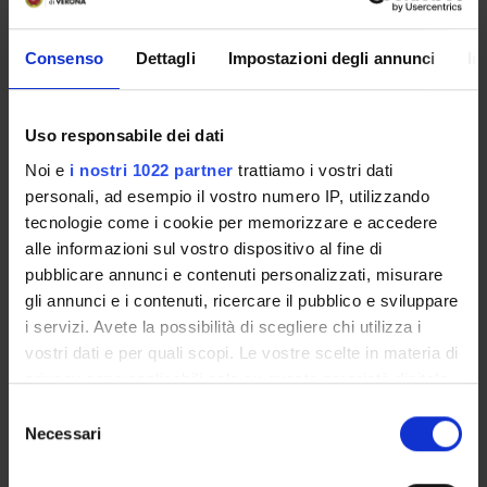
DIDATTICA
4
Consenso
Dettagli
Impostazioni degli annunci
In
TERZA MISSIONE
RICERCA
Uso responsabile dei dati
Noi e
i nostri 1022 partner
trattiamo i vostri dati
PROGETTI
personali, ad esempio il vostro numero IP, utilizzando
tecnologie come i cookie per memorizzare e accedere
PUBBLICAZIONI
alle informazioni sul vostro dispositivo al fine di
pubblicare annunci e contenuti personalizzati, misurare
INCARICHI
gli annunci e i contenuti, ricercare il pubblico e sviluppare
i servizi. Avete la possibilità di scegliere chi utilizza i
vostri dati e per quali scopi. Le vostre scelte in materia di
privacy sono applicabili solo su questa proprietà digitale
ORGANIZZAZIONE
in cui avete effettuato le vostre scelte. È possibile
Selezione
modificare o revocare il proprio consenso in qualsiasi
Necessari
del
GOVERNANCE
momento dalla Dichiarazione sui cookie o facendo clic
consenso
sull'icona di attivazione della privacy.