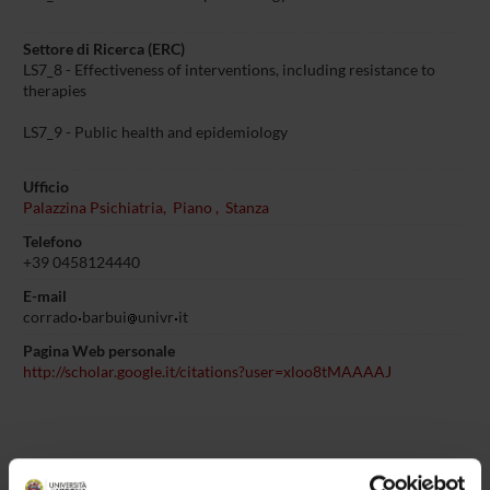
Settore di Ricerca (ERC)
LS7_8 - Effectiveness of interventions, including resistance to
therapies
LS7_9 - Public health and epidemiology
Ufficio
Palazzina Psichiatria, Piano , Stanza
Telefono
+39 0458124440
E-mail
corrado
barbui
univr
it
Pagina Web personale
http://scholar.google.it/citations?user=xloo8tMAAAAJ
PRESENTAZIONE