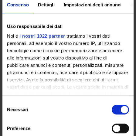
Consenso
Dettagli
Impostazioni degli annunci
In
TERZA MISSIONE
RICERCA
Uso responsabile dei dati
PROGETTI
Noi e
i nostri 1022 partner
trattiamo i vostri dati
personali, ad esempio il vostro numero IP, utilizzando
PUBBLICAZIONI
tecnologie come i cookie per memorizzare e accedere
alle informazioni sul vostro dispositivo al fine di
INCARICHI
pubblicare annunci e contenuti personalizzati, misurare
gli annunci e i contenuti, ricercare il pubblico e sviluppare
i servizi. Avete la possibilità di scegliere chi utilizza i
vostri dati e per quali scopi. Le vostre scelte in materia di
ORGANIZZAZIONE
privacy sono applicabili solo su questa proprietà digitale
in cui avete effettuato le vostre scelte. È possibile
Selezione
GOVERNANCE
modificare o revocare il proprio consenso in qualsiasi
Necessari
del
momento dalla Dichiarazione sui cookie o facendo clic
consenso
COMMISSIONI
sull'icona di attivazione della privacy.
Preferenze
UFFICI E STRUTTURE DI SERVIZIO