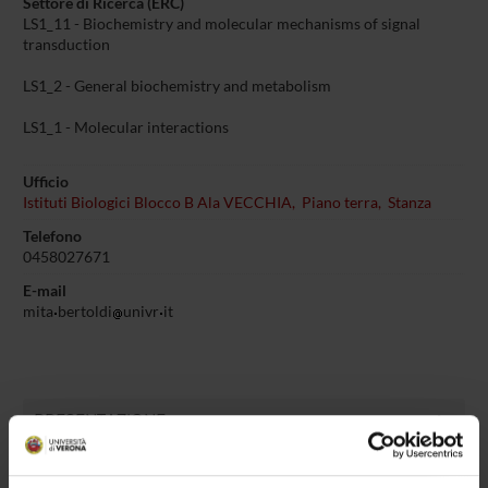
Settore di Ricerca (ERC)
LS1_11 - Biochemistry and molecular mechanisms of signal
transduction
LS1_2 - General biochemistry and metabolism
LS1_1 - Molecular interactions
Ufficio
Istituti Biologici Blocco B Ala VECCHIA, Piano terra, Stanza
Telefono
0458027671
E-mail
mita
bertoldi
univr
it
PRESENTAZIONE
DIDATTICA
6