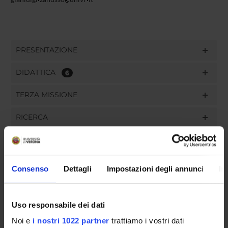
PRESENTAZIONE
DIDATTICA
6
TERZA MISSIONE
RICERCA
PROGETTI
PUBBLICAZIONI
Consenso
Dettagli
Impostazioni degli annunci
In
INCARICHI
Uso responsabile dei dati
Noi e
i nostri 1022 partner
trattiamo i vostri dati