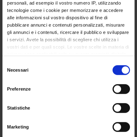
personali, ad esempio il vostro numero IP, utilizzando
ORGANIZZAZIONE
tecnologie come i cookie per memorizzare e accedere
alle informazioni sul vostro dispositivo al fine di
GOVERNANCE
pubblicare annunci e contenuti personalizzati, misurare
gli annunci e i contenuti, ricercare il pubblico e sviluppare
COMMISSIONI
i servizi. Avete la possibilità di scegliere chi utilizza i
vostri dati e per quali scopi. Le vostre scelte in materia di
UFFICI E STRUTTURE DI SERVIZIO
privacy sono applicabili solo su questa proprietà digitale
SERVIZI DI SEGRETERIA STUDENTI
in cui avete effettuato le vostre scelte. È possibile
Selezione
modificare o revocare il proprio consenso in qualsiasi
Necessari
del
STRUTTURE DEL DIPARTIMENTO
momento dalla Dichiarazione sui cookie o facendo clic
consenso
sull'icona di attivazione della privacy.
Preferenze
BIBLIOTECHE
Con il tuo consenso, vorremmo anche:
CENTRI
raccogliere informazioni sulla tua posizione
Statistiche
geografica, con un'approssimazione di qualche
LABORATORI
metro,
Marketing
Identificare il tuo dispositivo, scansionandolo
Contatti
attivamente alla ricerca di caratteristiche specifiche