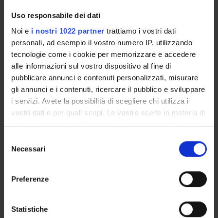
Uso responsabile dei dati
ORGANIZZAZIONE
Noi e
i nostri 1022 partner
trattiamo i vostri dati
personali, ad esempio il vostro numero IP, utilizzando
GOVERNANCE
tecnologie come i cookie per memorizzare e accedere
COMMISSIONI
alle informazioni sul vostro dispositivo al fine di
pubblicare annunci e contenuti personalizzati, misurare
UFFICI E STRUTTURE DI SERVIZIO
gli annunci e i contenuti, ricercare il pubblico e sviluppare
i servizi. Avete la possibilità di scegliere chi utilizza i
SERVIZI DI SEGRETERIA STUDENTI
vostri dati e per quali scopi. Le vostre scelte in materia di
privacy sono applicabili solo su questa proprietà digitale
STRUTTURE DEL DIPARTIMENTO
in cui avete effettuato le vostre scelte. È possibile
Selezione
modificare o revocare il proprio consenso in qualsiasi
Necessari
del
BIBLIOTECHE
momento dalla Dichiarazione sui cookie o facendo clic
consenso
sull'icona di attivazione della privacy.
CENTRI
Preferenze
Con il tuo consenso, vorremmo anche:
LABORATORI
raccogliere informazioni sulla tua posizione
Statistiche