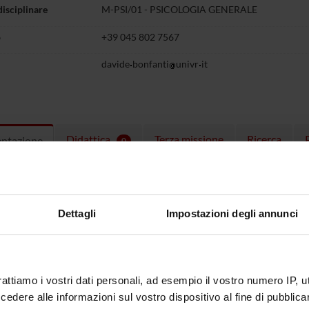
disciplinare
M-PSI/01 - PSICOLOGIA GENERALE
o
+39 045 802 7567
davide
bonfanti
univr
it
Didattica
Terza missione
Ricerca
entazione
0
ulum
CV Eng
(pdf, en, 165 KB, 11/02/21)
CV Ita
(pdf, it, 169 KB, 11/02/21)
Dettagli
Impostazioni degli annunci
 Ricerca post lauream dal titolo: “Consapevolezza percettiva: studi
 e di brain imaging”
rattiamo i vostri dati personali, ad esempio il vostro numero IP, 
bile Scientifica: Prof.ssa Silvia Savazzi
dere alle informazioni sul vostro dispositivo al fine di pubblica