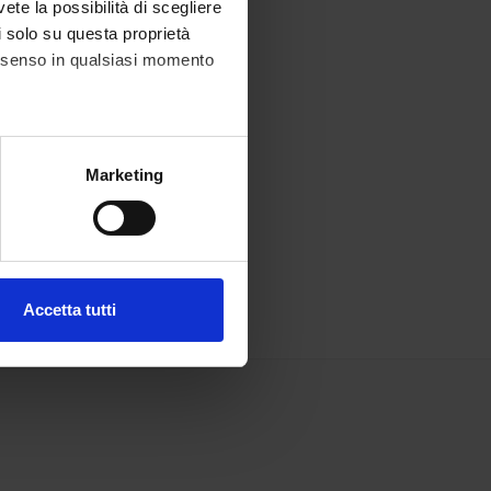
vete la possibilità di scegliere
li solo su questa proprietà
consenso in qualsiasi momento
alche metro,
Marketing
e specifiche (impronte
ezione dettagli
. Puoi
Accetta tutti
l media e per analizzare il
ostri partner che si occupano
azioni che hai fornito loro o