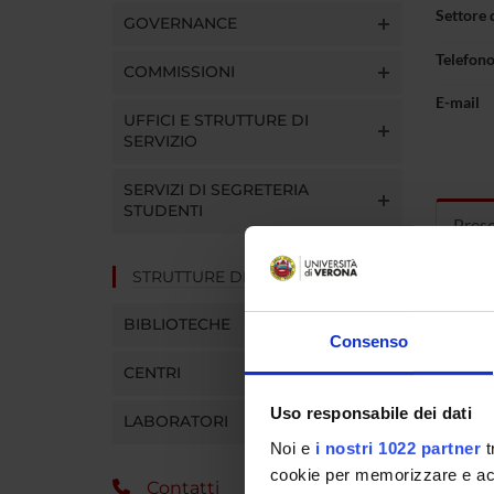
Settore 
GOVERNANCE
Telefon
COMMISSIONI
E-mail
UFFICI E STRUTTURE DI
SERVIZIO
SERVIZI DI SEGRETERIA
STUDENTI
Pres
STRUTTURE DEL DIPARTIMENTO
Curric
BIBLIOTECHE
Consenso
CENTRI
Borsa di
Uso responsabile dei dati
LABORATORI
invasiva
Noi e
i nostri 1022 partner
t
Responsa
cookie per memorizzare e acce
Contatti