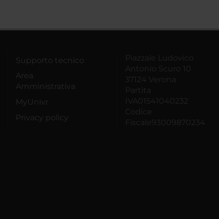
Piazzale Ludovico
Supporto tecnico
Antonio Scuro 10
Area
37124 Verona
Amministrativa
Partita
IVA01541040232
MyUnivr
Codice
Privacy policy
Fiscale93009870234