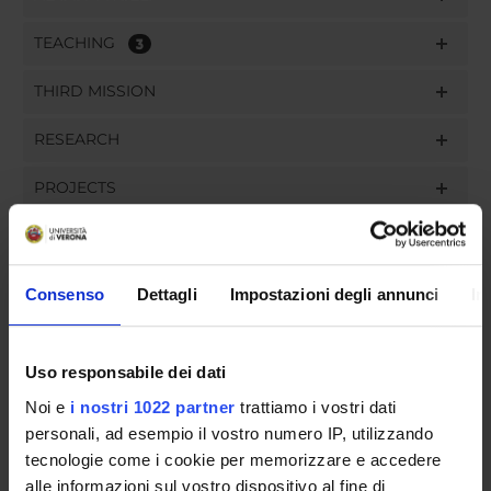
TEACHING
3
THIRD MISSION
RESEARCH
PROJECTS
PUBLICATIONS
ASSIGNMENTS
Consenso
Dettagli
Impostazioni degli annunci
In
Uso responsabile dei dati
ORGANISATION
Noi e
i nostri 1022 partner
trattiamo i vostri dati
personali, ad esempio il vostro numero IP, utilizzando
GOVERNANCE
tecnologie come i cookie per memorizzare e accedere
alle informazioni sul vostro dispositivo al fine di