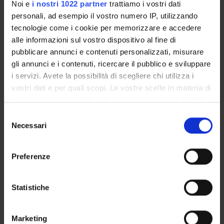
Noi e
i nostri 1022 partner
trattiamo i vostri dati
personali, ad esempio il vostro numero IP, utilizzando
tecnologie come i cookie per memorizzare e accedere
ORGANIZZAZIONE
alle informazioni sul vostro dispositivo al fine di
pubblicare annunci e contenuti personalizzati, misurare
GOVERNANCE
gli annunci e i contenuti, ricercare il pubblico e sviluppare
i servizi. Avete la possibilità di scegliere chi utilizza i
COMMISSIONI
vostri dati e per quali scopi. Le vostre scelte in materia di
UFFICI E STRUTTURE DI SERVIZIO
privacy sono applicabili solo su questa proprietà digitale
in cui avete effettuato le vostre scelte. È possibile
Selezione
SERVIZI DI SEGRETERIA STUDENTI
modificare o revocare il proprio consenso in qualsiasi
Necessari
del
momento dalla Dichiarazione sui cookie o facendo clic
consenso
STRUTTURE DEL DIPARTIMENTO
sull'icona di attivazione della privacy.
Preferenze
BIBLIOTECHE
Con il tuo consenso, vorremmo anche:
raccogliere informazioni sulla tua posizione
Statistiche
CENTRI
geografica, con un'approssimazione di qualche
metro,
LABORATORI
Marketing
Identificare il tuo dispositivo, scansionandolo