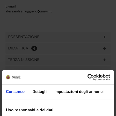
E-mail
alessandra
ruggiero
univr
it
PRESENTAZIONE
DIDATTICA
4
TERZA MISSIONE
RICERCA
PROGETTI
Consenso
Dettagli
Impostazioni degli annunci
In
PUBBLICAZIONI
INCARICHI
Uso responsabile dei dati