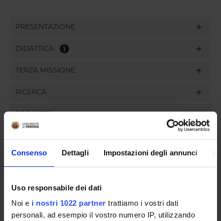
PRESENTAZIONE
DIDATTICA
1
TERZA MISSIONE
RICERCA
PROGETTI
PUBBLICAZIONI
Consenso
Dettagli
Impostazioni degli annunci
In
INCARICHI
Uso responsabile dei dati
Noi e
i nostri 1022 partner
trattiamo i vostri dati
ORGANIZZAZIONE
personali, ad esempio il vostro numero IP, utilizzando