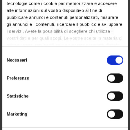
tecnologie come i cookie per memorizzare e accedere
GOVERNANCE
alle informazioni sul vostro dispositivo al fine di
pubblicare annunci e contenuti personalizzati, misurare
COMMISSIONI
gli annunci e i contenuti, ricercare il pubblico e sviluppare
i servizi. Avete la possibilità di scegliere chi utilizza i
UFFICI E STRUTTURE DI SERVIZIO
vostri dati e per quali scopi. Le vostre scelte in materia di
SERVIZI DI SEGRETERIA STUDENTI
privacy sono applicabili solo su questa proprietà digitale
in cui avete effettuato le vostre scelte. È possibile
Selezione
STRUTTURE DEL DIPARTIMENTO
modificare o revocare il proprio consenso in qualsiasi
Necessari
del
momento dalla Dichiarazione sui cookie o facendo clic
consenso
BIBLIOTECHE
sull'icona di attivazione della privacy.
Preferenze
CENTRI
Con il tuo consenso, vorremmo anche:
raccogliere informazioni sulla tua posizione
Statistiche
LABORATORI
geografica, con un'approssimazione di qualche
metro,
Contatti
Marketing
Identificare il tuo dispositivo, scansionandolo
Persone
attivamente alla ricerca di caratteristiche specifiche
(impronte digitali).