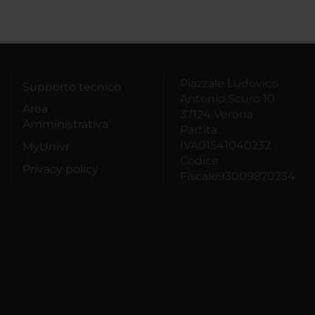
Piazzale Ludovico
Supporto tecnico
Antonio Scuro 10
Area
37124 Verona
Amministrativa
Partita
IVA01541040232
MyUnivr
Codice
Privacy policy
Fiscale93009870234