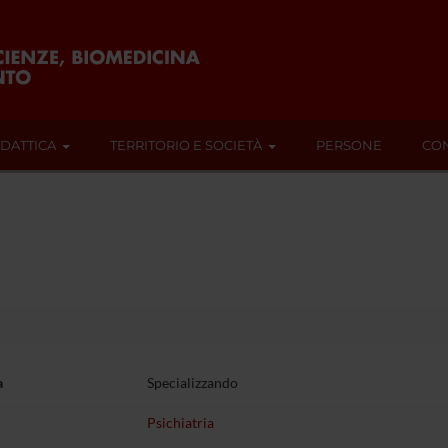
IDATTICA
TERRITORIO E SOCIETÀ
PERSONE
CON
i
a
Specializzando
Psichiatria