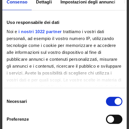
Consenso
Dettagli
Impostazioni degli annunci
In
RICERCA
PROGETTI
Uso responsabile dei dati
Noi e
i nostri 1022 partner
trattiamo i vostri dati
PUBBLICAZIONI
personali, ad esempio il vostro numero IP, utilizzando
tecnologie come i cookie per memorizzare e accedere
INCARICHI
alle informazioni sul vostro dispositivo al fine di
pubblicare annunci e contenuti personalizzati, misurare
gli annunci e i contenuti, ricercare il pubblico e sviluppare
i servizi. Avete la possibilità di scegliere chi utilizza i
ORGANIZZAZIONE
vostri dati e per quali scopi. Le vostre scelte in materia di
privacy sono applicabili solo su questa proprietà digitale
GOVERNANCE
in cui avete effettuato le vostre scelte. È possibile
Selezione
modificare o revocare il proprio consenso in qualsiasi
Necessari
del
COMMISSIONI
momento dalla Dichiarazione sui cookie o facendo clic
consenso
sull'icona di attivazione della privacy.
UFFICI E STRUTTURE DI SERVIZIO
Preferenze
SERVIZI DI SEGRETERIA STUDENTI
Con il tuo consenso, vorremmo anche: