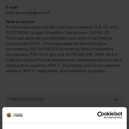
E-mail
francesca
vitali
univr
it
Note di servizio
Professoressa associata (Seconda fascia, Nomina, D.R. Tit. VII/2,
07/07/2026); Gruppo Scientifico Disciplinare: 11/PSIC-01 -
Psicologia generale, psicobiologia e psicometria (già Settore
Concorsuale 11/E1 - Psicologia generale, psicobiologia e
psicometria, SSD: M-PSI/03 Psicometria); Settore Scientifico
Disciplinare: PSIC-01/C (già s.s.d. M-PSI/03); ERC 2024: SH4-1 -
Cognitive basis of human development, developmental disorders;
comparative cognition; SH4-2 - Personality and social cognition;
emotion; SH3-2 - Inequalities, discrimination, prejudice.
PRESENTAZIONE
DIDATTICA
5
TERZA MISSIONE