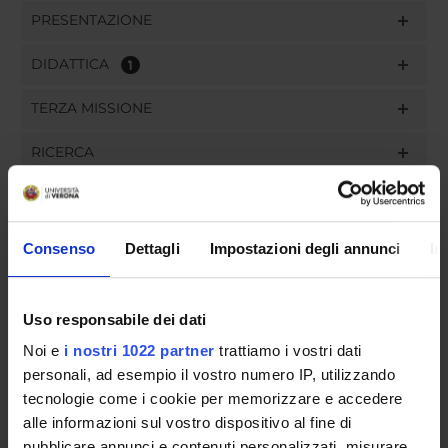
PRESENTAZIONE
DIDATTICA
1
TERZA MISSIONE
RICERCA
PROGETTI
INCARICHI
Consenso
Dettagli
Impostazioni degli annunci
In
Uso responsabile dei dati
ORGANIZZAZIONE
Noi e
i nostri 1022 partner
trattiamo i vostri dati
personali, ad esempio il vostro numero IP, utilizzando
GOVERNANCE
tecnologie come i cookie per memorizzare e accedere
alle informazioni sul vostro dispositivo al fine di
COMMISSIONI
pubblicare annunci e contenuti personalizzati, misurare