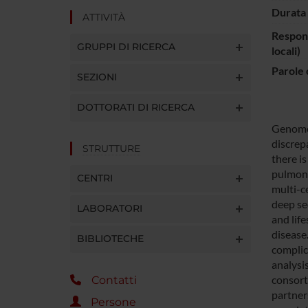
Durata 
ATTIVITÀ
Respons
GRUPPI DI RICERCA
locali)
Parole 
SEZIONI
DOTTORATI DI RICERCA
Genome 
discrep
STRUTTURE
there i
pulmona
CENTRI
multi-c
deep se
LABORATORI
and lif
disease
BIBLIOTECHE
complica
analysi
consort
Contatti
partner
Persone