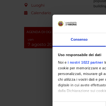
populati
Luoghi
buildin
Calendario
ENTI
7PQ V
AGENDA DI OGGI
POSIT
ven
Consenso
7 agosto 2026
Uso responsabile dei dati
PART
Noi e
i nostri 1022 partner
t
Frances
cookie per memorizzare e acce
personalizzati, misurare gli an
Cristin
chi utilizza i vostri dati e pe
digitale in cui avete effettua
Massim
dalla Dichiarazione sui cookie
Roberta
Con il tuo consenso, vorrem
Selezione