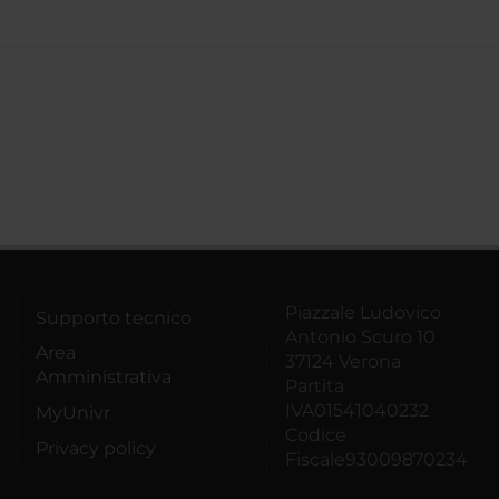
Piazzale Ludovico
Supporto tecnico
Antonio Scuro 10
Area
37124 Verona
Amministrativa
Partita
IVA01541040232
MyUnivr
Codice
Privacy policy
Fiscale93009870234