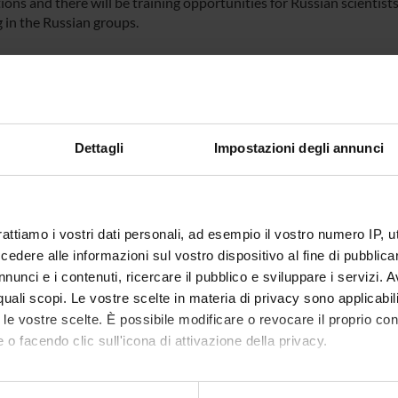
ons and there will be training opportunities for Russian scientists
g in the Russian groups.
 FINANZIATORI:
ALUTATI
Finanziamento:
richiesto
IVAMENTE
Programma:
EUROPA - Progetti Europei
Dettagli
Impostazioni degli annunci
ECIPANTI AL PROGETTO
rattiamo i vostri dati personali, ad esempio il vostro numero IP, 
ca Belpinati
Tecnico-Amministrativo
Cristina
dere alle informazioni sul vostro dispositivo al fine di pubblica
nunci e i contenuti, ricercare il pubblico e sviluppare i servizi. A
a Bombieri
Professore associato
Pierfran
r quali scopi. Le vostre scelte in materia di privacy sono applicabi
to le vostre scelte. È possibile modificare o revocare il proprio 
o Delledonne
Professore ordinario
Paola Pr
 o facendo clic sull'icona di attivazione della privacy.
 Galavotti
Tecnico-Amministrativo
Elisabett
mo anche: