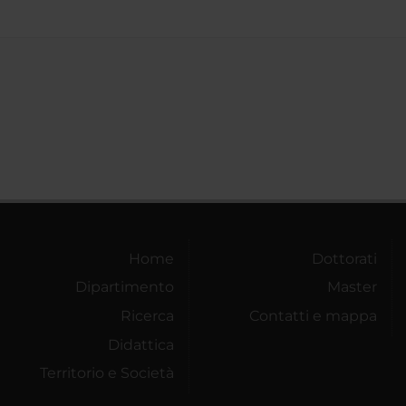
Home
Dottorati
Dipartimento
Master
Ricerca
Contatti e mappa
Didattica
Territorio e Società