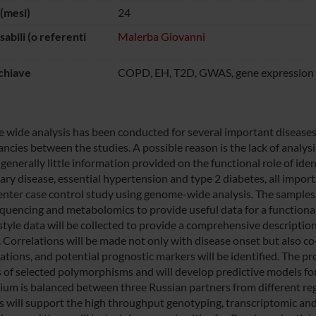
(mesi)
24
abili (o referenti
Malerba Giovanni
chiave
COPD, EH, T2D, GWAS, gene expression
wide analysis has been conducted for several important diseases 
ancies between the studies. A possible reason is the lack of analy
s generally little information provided on the functional role of i
ry disease, essential hypertension and type 2 diabetes, all importa
enter case control study using genome-wide analysis. The samples
quencing and metabolomics to provide useful data for a functiona
estyle data will be collected to provide a comprehensive descripti
. Correlations will be made not only with disease onset but also c
tions, and potential prognostic markers will be identified. The proj
s of selected polymorphisms and will develop predictive models for
ium is balanced between three Russian partners from different re
s will support the high throughput genotyping, transcriptomic an