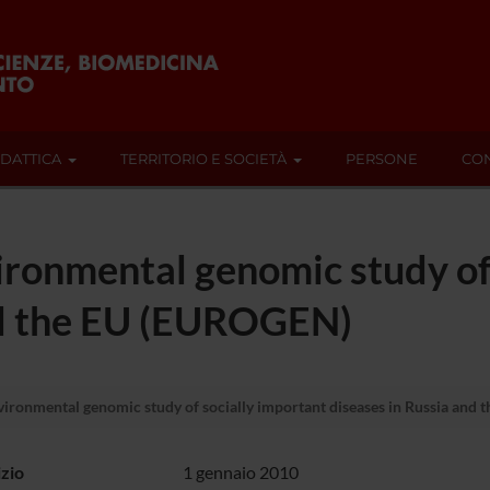
IDATTICA
TERRITORIO E SOCIETÀ
PERSONE
CON
ronmental genomic study of 
nd the EU (EUROGEN)
ronmental genomic study of socially important diseases in Russia and
izio
1 gennaio 2010