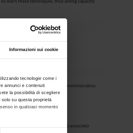
 to learn these techniques, thus aiding capacity
Informazioni sui cookie
utilizzando tecnologie come i
 Patuzzo
Tecnico-Amministrativo
re annunci e contenuti
vete la possibilità di scegliere
co Pignatti
li solo su questa proprietà
consenso in qualsiasi momento
andini
a Trabetti
Professore associato