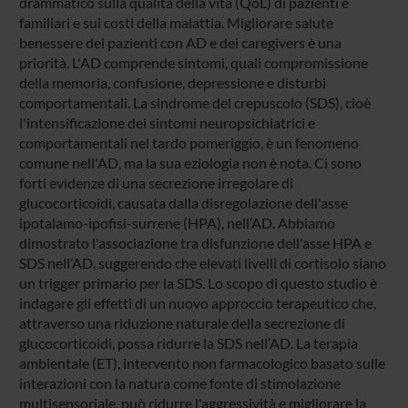
drammatico sulla qualità della vita (QoL) di pazienti e
familiari e sui costi della malattia. Migliorare salute
benessere dei pazienti con AD e dei caregivers è una
priorità. L'AD comprende sintomi, quali compromissione
della memoria, confusione, depressione e disturbi
comportamentali. La sindrome del crepuscolo (SDS), cioè
l'intensificazione dei sintomi neuropsichiatrici e
comportamentali nel tardo pomeriggio, è un fenomeno
comune nell'AD, ma la sua eziologia non è nota. Ci sono
forti evidenze di una secrezione irregolare di
glucocorticoidi, causata dalla disregolazione dell'asse
ipotalamo-ipofisi-surrene (HPA), nell’AD. Abbiamo
dimostrato l'associazione tra disfunzione dell'asse HPA e
SDS nell’AD, suggerendo che elevati livelli di cortisolo siano
un trigger primario per la SDS. Lo scopo di questo studio è
indagare gli effetti di un nuovo approccio terapeutico che,
attraverso una riduzione naturale della secrezione di
glucocorticoidi, possa ridurre la SDS nell’AD. La terapia
ambientale (ET), intervento non farmacologico basato sulle
interazioni con la natura come fonte di stimolazione
multisensoriale, può ridurre l'aggressività e migliorare la