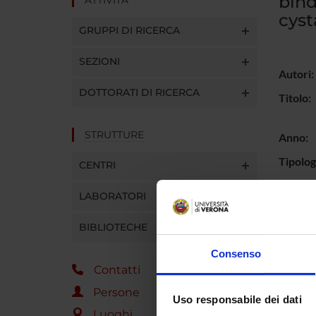
bind
cyst
GRUPPI DI RICERCA
SEZIONI
Autori:
DOTTORATI DI RICERCA
Titolo:
STRUTTURE
Anno:
Tipolog
CENTRI
Tipolo
LABORATORI
Lingua:
BIBLIOTECHE
Refere
Consenso
Nome ri
Contatti
ISSN Ri
Persone
Uso responsabile dei dati
Editore
Luoghi