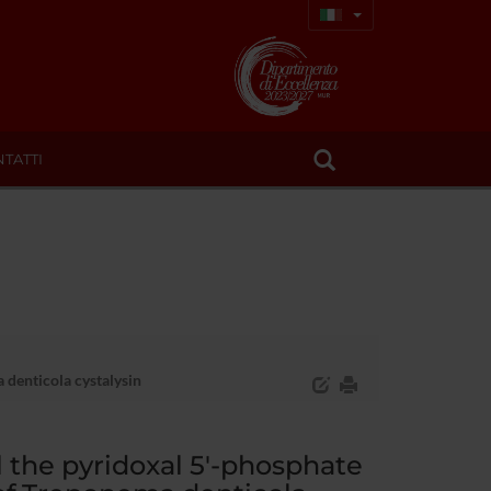
TATTI
 denticola cystalysin
l the pyridoxal 5'-phosphate