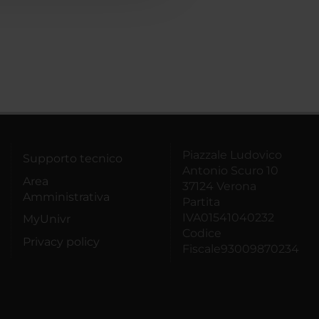
Piazzale Ludovico
Supporto tecnico
Antonio Scuro 10
Area
37124 Verona
Amministrativa
Partita
IVA01541040232
MyUnivr
Codice
Privacy policy
Fiscale93009870234