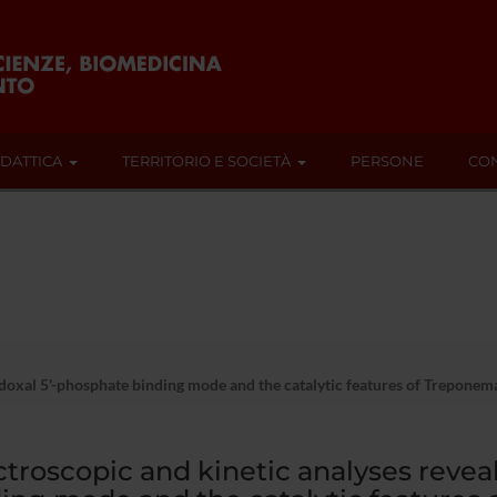
IDATTICA
TERRITORIO E SOCIETÀ
PERSONE
CON
idoxal 5'-phosphate binding mode and the catalytic features of Treponema
troscopic and kinetic analyses revea