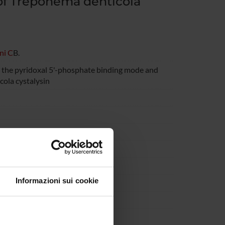
 of Treponema denticola
ni C
B.
l the pyridoxal 5'-phosphate binding mode and
cola cystalysin
Informazioni sui cookie