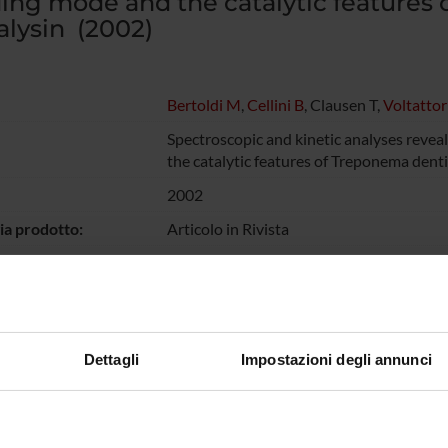
ing mode and the catalytic features
alysin (2002)
Bertoldi M
,
Cellini B
, Clausen T,
Voltattor
Spectroscopic and kinetic analyses revea
the catalytic features of Treponema denti
2002
ia prodotto:
Articolo in Rivista
gia ANVUR:
Articolo su rivista
Inglese
e:
Sì
Dettagli
Impostazioni degli annunci
vista:
Biochemistry
vista:
0006-2960
:
Gordon Hammes