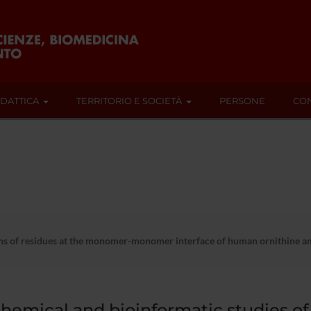
IDATTICA
TERRITORIO E SOCIETÀ
PERSONE
CON
ns of residues at the monomer-monomer interface of human ornithine ami
hemical and bioinformatic studies of 