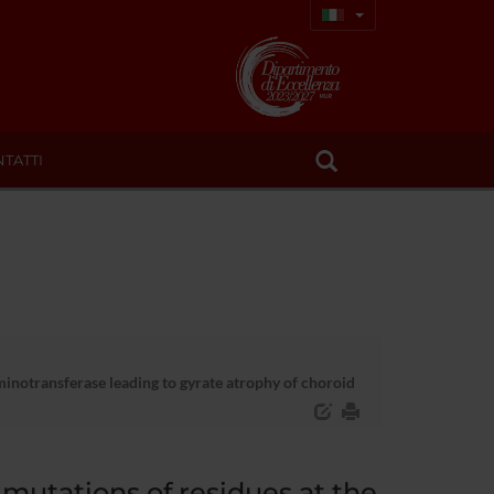
TATTI
notransferase leading to gyrate atrophy of choroid
mutations of residues at the