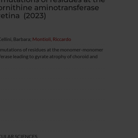
nithine aminotransferase
retina (2023)
Cellini, Barbara;
Montioli, Riccardo
of mutations of residues at the monomer-monomer
erase leading to gyrate atrophy of choroid and
ULAR SCIENCES