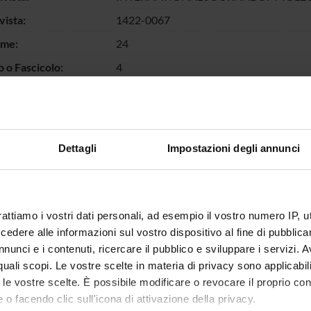
vista:
1422-0067
ume:
24
o Fascicolo:
4
llo pagine:
1-17
chiave:
gyrate atrophy of choroid and retina; int
pathogenic variants; pyridoxal 5′-phosp
Dettagli
Impostazioni degli annunci
escrizione dei
Deficit of human ornithine aminotransfer
ti:
pyridoxal-5'-phosphate (PLP) enzyme, lea
(GA). Although 70 pathogenic mutations 
phenotypes are known. Here, we report b
G51D, G121D, R154L, Y158S, T181M, and
rattiamo i vostri dati personali, ad esempio il vostro numero IP, 
located at the monomer-monomer interface
dere alle informazioni sul vostro dispositivo al fine di pubblica
structure, and changes in tertiary struct
nunci e i contenuti, ricercare il pubblico e sviluppare i servizi. A
The impact on these features is less pro
r quali scopi. Le vostre scelte in materia di privacy sono applicabi
mapping to the N-terminal segment of th
to le vostre scelte. È possibile modificare o revocare il proprio 
and Pro199 belonging to the large domain
 o facendo clic sull'icona di attivazione della privacy.
values of monomer-monomer binding for 