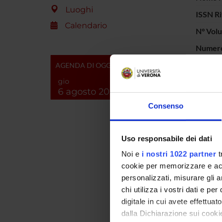
Luoghi
ISSN Ri
Calendario
N° Vol
Numero 
Interva
AGENDA DI OGGI
gio
Parole 
6 agosto 2026
Consenso
Breve d
contenu
Uso responsabile dei dati
Noi e
i nostri 1022 partner
t
cookie per memorizzare e acce
personalizzati, misurare gli an
chi utilizza i vostri dati e pe
digitale in cui avete effettua
dalla Dichiarazione sui cookie