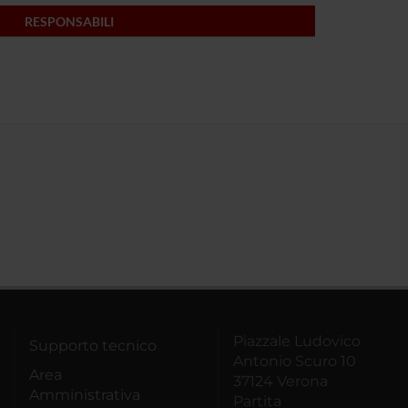
RESPONSABILI
Piazzale Ludovico
Supporto tecnico
Antonio Scuro 10
Area
37124 Verona
Amministrativa
Partita