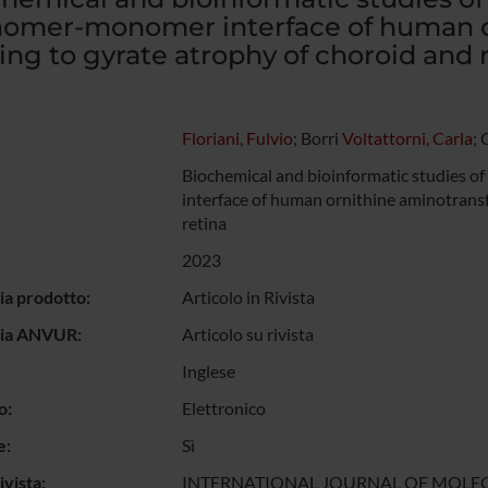
omer-monomer interface of human or
ing to gyrate atrophy of choroid and 
Floriani, Fulvio
; Borri
Voltattorni, Carla
; 
Biochemical and bioinformatic studies 
interface of human ornithine aminotransf
retina
2023
ia prodotto:
Articolo in Rivista
gia ANVUR:
Articolo su rivista
Inglese
o:
Elettronico
e:
Sì
vista:
INTERNATIONAL JOURNAL OF MOLEC