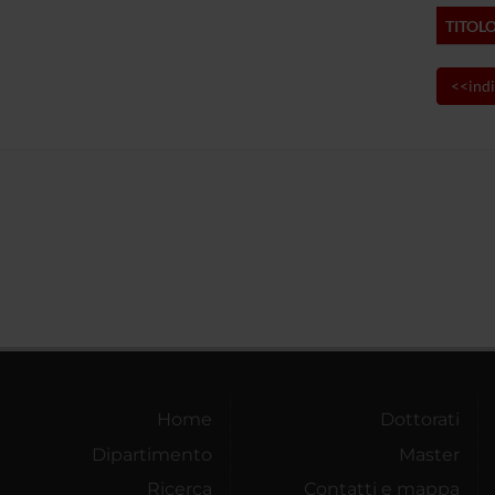
TITOL
<<indi
Home
Dottorati
Dipartimento
Master
Ricerca
Contatti e mappa