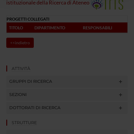
istituzionale della Ricerca di Ateneo
con altre informazioni che hai fornito loro o che hanno
raccolto dal tuo utilizzo dei loro servizi.
PROGETTI COLLEGATI
TITOLO
DIPARTIMENTO
RESPONSABILI
<<indietro
ATTIVITÀ
GRUPPI DI RICERCA
SEZIONI
DOTTORATI DI RICERCA
STRUTTURE