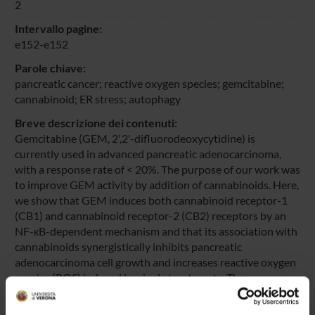
2
Intervallo pagine:
e152-e152
Parole chiave:
pancreatic cancer; reactive oxygen species; gemcitabine;
cannabinoid; ER stress; autophagy
Breve descrizione dei contenuti:
Gemcitabine (GEM, 2',2'-difluorodeoxycytidine) is
currently used in advanced pancreatic adenocarcinoma,
with a response rate of < 20%. The purpose of our work was
to improve GEM activity by addition of cannabinoids. Here,
we show that GEM induces both cannabinoid receptor-1
(CB1) and cannabinoid receptor-2 (CB2) receptors by an
NF-κB-dependent mechanism and that its association with
cannabinoids synergistically inhibits pancreatic
adenocarcinoma cell growth and increases reactive oxygen
species (ROS) induced by single treatments. The
antiproliferative synergism is prevented by the radical
scavenger N-acetyl-L-cysteine and by the specific NF-κB