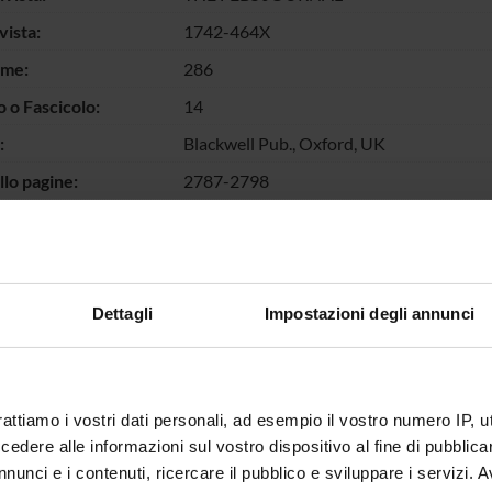
vista:
1742-464X
ume:
286
o Fascicolo:
14
:
Blackwell Pub., Oxford, UK
llo pagine:
2787-2798
chiave:
gyrate atrophy; ornithine aminotransfera
substrate binding mode
escrizione dei
Among the over 50 gyrate atrophy-causin
ti:
(OAT), the R180T involves an active site r
Dettagli
Impostazioni degli annunci
the crystal structure of OAT complexed w
bridge with the α-carboxylate of the subs
finding that no transaminase activity wa
variant, here we try to shed light at the p
rattiamo i vostri dati personali, ad esempio il vostro numero IP, 
defects of the R180T variant. To this aim,
dere alle informazioni sul vostro dispositivo al fine di pubblica
and characterized by a combination of bi
R180T variant shares a similar overall con
nunci e i contenuti, ricercare il pubblico e sviluppare i servizi. A