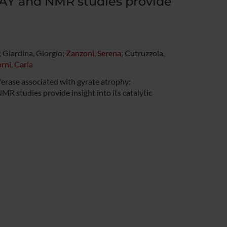
RAY and NMR studies provide
; Giardina, Giorgio;
Zanzoni, Serena
; Cutruzzola,
rni, Carla
erase associated with gyrate atrophy:
R studies provide insight into its catalytic