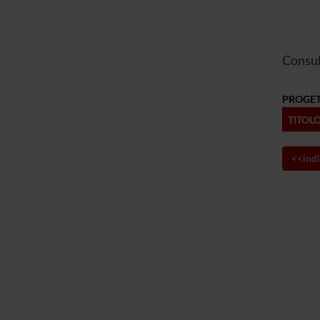
Consul
PROGET
TITOL
<<indi