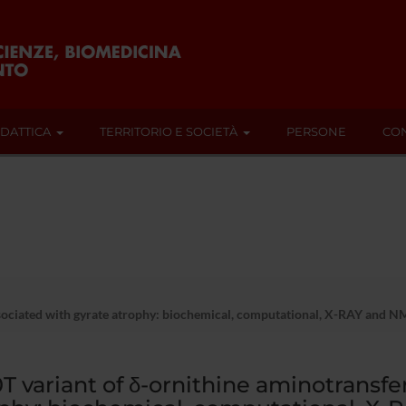
IDATTICA
TERRITORIO E SOCIETÀ
PERSONE
CON
ociated with gyrate atrophy: biochemical, computational, X-RAY and NMR s
T variant of δ-ornithine aminotransfe