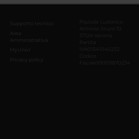
Piazzale Ludovico
Supporto tecnico
Antonio Scuro 10
Area
37124 Verona
Amministrativa
Partita
IVA01541040232
MyUnivr
Codice
Privacy policy
Fiscale93009870234