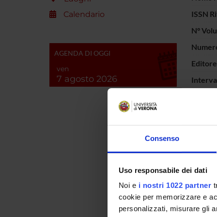
ISSN Ri
Calendario
N° Vol
Numero 
AGENDA DI OGGI
Editore
ven
7 agosto 2026
Interva
Parole 
Breve d
contenu
Consenso
Uso responsabile dei dati
Noi e
i nostri 1022 partner
t
cookie per memorizzare e acce
personalizzati, misurare gli an