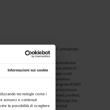
se; pathogenic variant; pyridoxal 5’-phosphate;
g mutations of ornithine δ-aminotransferase
esidue located at the dimer interface, which in
Informazioni sui cookie
ith 5-fluoromethylornithine engages a salt
trate analogue. Starting from the previous
s detected in CHO-K1 cells expressing the R180T
rotein level on the structural and/or functional
utilizzando tecnologie come i
 the variant has been cloned, expressed, purified,
re annunci e contenuti
ochemical and structural studies. Although the
formation with the wild-type, its crystal
vete la possibilità di scegliere