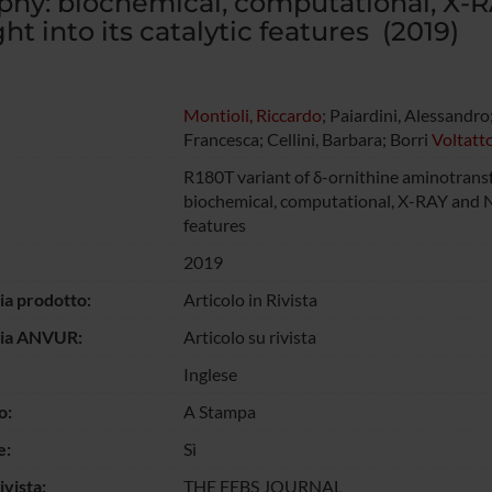
phy: biochemical, computational, X-
ght into its catalytic features (2019)
Montioli, Riccardo
; Paiardini, Alessandro
Francesca; Cellini, Barbara; Borri
Voltatto
R180T variant of δ-ornithine aminotransf
biochemical, computational, X-RAY and NM
features
2019
ia prodotto:
Articolo in Rivista
gia ANVUR:
Articolo su rivista
Inglese
o:
A Stampa
e:
Sì
vista:
THE FEBS JOURNAL