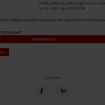
NMR studies provide insight into its catal
, n.
14
,
2019
,
pp. 2787-2798
ta la scheda completa presente nel
repository istituzional
TI COLLEGATI
O
DIPARTIMENTO
etro
Condividi