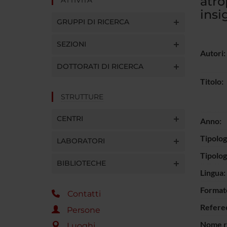
atro
insi
GRUPPI DI RICERCA
SEZIONI
Autori:
DOTTORATI DI RICERCA
Titolo:
STRUTTURE
CENTRI
Anno:
Tipolog
LABORATORI
Tipolo
BIBLIOTECHE
Lingua:
Format
Contatti
Refere
Persone
Nome ri
Luoghi