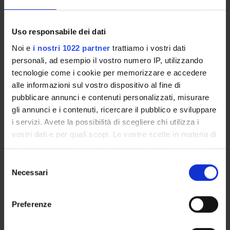
S.T.E.P.S.
PIANO OPERATIVO
Uso responsabile dei dati
DIPARTIMENTALE
DNBM
Noi e
i nostri 1022 partner
trattiamo i vostri dati
personali, ad esempio il vostro numero IP, utilizzando
tecnologie come i cookie per memorizzare e accedere
alle informazioni sul vostro dispositivo al fine di
pubblicare annunci e contenuti personalizzati, misurare
gli annunci e i contenuti, ricercare il pubblico e sviluppare
i servizi. Avete la possibilità di scegliere chi utilizza i
vostri dati e per quali scopi. Le vostre scelte in materia di
NEWS
privacy sono applicabili solo su questa proprietà digitale
in cui avete effettuato le vostre scelte. È possibile
Selezione
modificare o revocare il proprio consenso in qualsiasi
Assegnazione Senior Research Fellowship FISM - Dr. Nicola
Necessari
del
Valè
momento dalla Dichiarazione sui cookie o facendo clic
consenso
sull'icona di attivazione della privacy.
Al via il nuovo ciclo del Dottorato di interesse nazionale in
Preferenze
Scienze motorie e sportive
Con il tuo consenso, vorremmo anche: