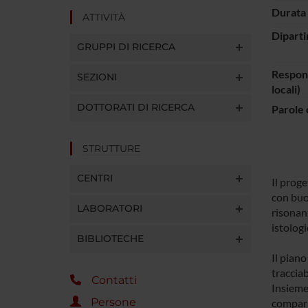
Durata 
ATTIVITÀ
Diparti
GRUPPI DI RICERCA
Respons
SEZIONI
locali)
DOTTORATI DI RICERCA
Parole 
STRUTTURE
CENTRI
Il proge
con buon
LABORATORI
risonan
istologi
BIBLIOTECHE
Il piano
tracciab
Contatti
Insieme 
Persone
compara