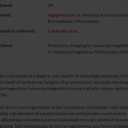
(mesi)
24
menti
Ingegneria per la medicina di innovazion
Biomedicina e Movimento
abili (o referenti
Calderan Laura
chiave
Prosciutto, Imaging in risonanza magneti
in risonanza magnetica, Microscopia elett
tto si propone di indagare, con l’ausilio di tecnologie avanzate, l’
i livelli di confidenza, l’origine di un prosciutto, sia crudo che sta
za magnetica, risonanza magnetica nucleare ad alto campo, optical
che.
 di lavoro sarà organizzato in fasi successive, utilizzando i dati otte
ilità e gli elementi di caratterizzazione nutrizionale e nutriceutica.
all’azienda coinvolta saranno individuati tre o più profili di tecn
zione. Tale metodologia di ricerca rappresenta una forte componen