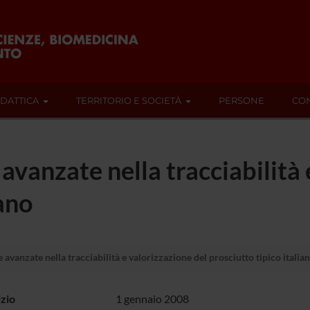
IDATTICA
TERRITORIO E SOCIETÀ
PERSONE
CON
avanzate nella tracciabilità 
iano
avanzate nella tracciabilità e valorizzazione del prosciutto tipico italia
izio
1 gennaio 2008