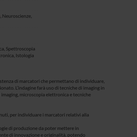
e
, Neuroscienze,
ca, Spettroscopia
ronica, Istologia
esistenza di marcatori che permettano di individuare,
gionato. L’indagine farà uso di tecniche di imaging in
 imaging, microscopia elettronica e tecniche
nuti, per individuare i marcatori relativi alla
ologie di produzione da poter mettere in
te di innovazione e originalità, potendo