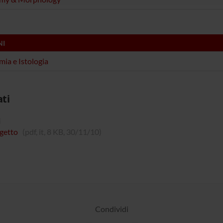
NI
ia e Istologia
ati
i
getto
(pdf, it, 8 KB, 30/11/10)
Condividi