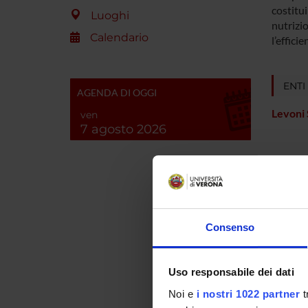
costitui
Luoghi
nutrizi
Calendario
l’effici
ENTI
AGENDA DI OGGI
Levoni 
ven
7 agosto 2026
PART
Donatel
Consenso
Paolo B
Uso responsabile dei dati
Federic
Noi e
i nostri 1022 partner
t