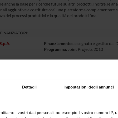
re anche la base per ricerche future su altri prodotti. Inoltre, le a
onali aggiuntive e costituire così una piattaforma complementare c
enza dei processi produttivi e la qualità dei prodotti finali.
 FINANZIATORI:
S.p.A.
Finanziamento:
assegnato e gestito dal 
Programma:
Joint Projects 2010
ECIPANTI AL PROGETTO
la Benati
Nadia Lo
Dettagli
Impostazioni degli annunci
ernardi
Tecnico-Amministrativo
Pasquin
o Boschi
Professore associato
Aurora M
rattiamo i vostri dati personali, ad esempio il vostro numero IP, 