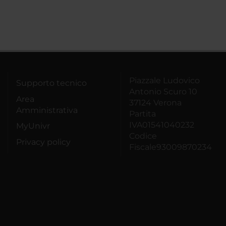
Piazzale Ludovico
Supporto tecnico
Antonio Scuro 10
Area
37124 Verona
Amministrativa
Partita
IVA01541040232
MyUnivr
Codice
Privacy policy
Fiscale93009870234