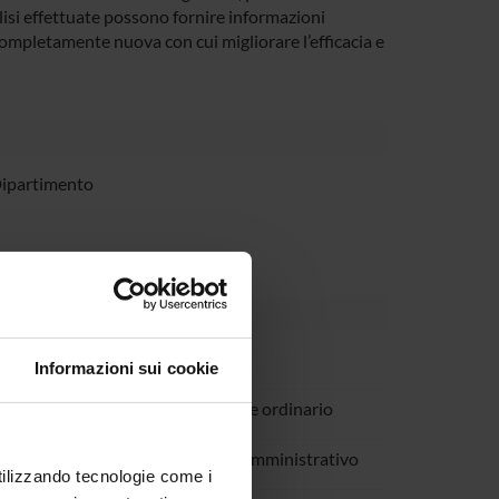
nalisi effettuate possono fornire informazioni
ompletamente nuova con cui migliorare l’efficacia e
Dipartimento
vato
Informazioni sui cookie
a Marzola
Professore ordinario
atteoli
Tecnico-Amministrativo
utilizzando tecnologie come i