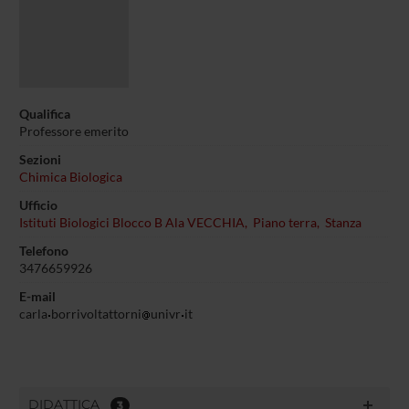
Qualifica
Professore emerito
Sezioni
Chimica Biologica
Ufficio
Istituti Biologici Blocco B Ala VECCHIA, Piano terra, Stanza
Telefono
3476659926
E-mail
carla
borrivoltattorni
univr
it
DIDATTICA
3