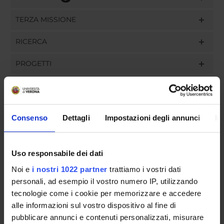
TERZA MISSIONE
RICERCA
PROGETTI
PUBBLICAZIONI
INCARICHI
Consenso
Dettagli
Impostazioni degli annunci
In
Uso responsabile dei dati
ORGANIZZAZIONE
Noi e
i nostri 1022 partner
trattiamo i vostri dati
personali, ad esempio il vostro numero IP, utilizzando
GOVERNANCE
tecnologie come i cookie per memorizzare e accedere
alle informazioni sul vostro dispositivo al fine di
COMMISSIONI
pubblicare annunci e contenuti personalizzati, misurare