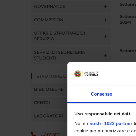
Settore 
GOVERNANCE
Settore 
COMMISSIONI
2024)
UFFICI E STRUTTURE DI
SERVIZIO
Settore 
SERVIZI DI SEGRETERIA
STUDENTI
STRUTTURE DEL DIPARTIMENTO
BIBLIOTECHE
Ufficio
Consenso
CENTRI
Telefon
Uso responsabile dei dati
LABORATORI
E-mail
Noi e
i nostri 1022 partner
t
cookie per memorizzare e acce
Contatti