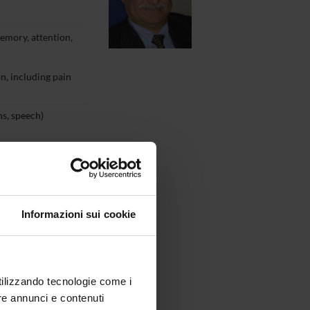
memory, attention,
n, including pain
ns, speech)
tory system)
i, Piano 2,
Informazioni sui cookie
utilizzando tecnologie come i
re annunci e contenuti