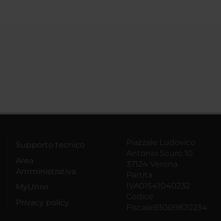
Piazzale Ludovico
Supporto tecnico
Antonio Scuro 10
Area
37124 Verona
Amministrativa
Partita
IVA01541040232
MyUnivr
Codice
Privacy policy
Fiscale93009870234