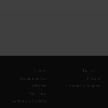
Home
Dottorati
Dipartimento
Master
Ricerca
Contatti e mappa
Didattica
Territorio e Società