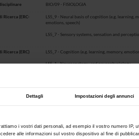
disciplinare
BIO/09 - FISIOLOGIA
di Ricerca (ERC-
LS5_9 - Neural basis of cognition (e.g. learning, 
emotions, speech)
LS5_7 - Sensory systems, sensation and perceptio
di Ricerca (ERC)
LS5_7 - Cognition (e.g. learning, memory, emotio
LS5_1 - Neuroanatomy and neurophysiology
LS5_4 - Sensory systems (e.g. visual system, audi
Istituti Biologici Blocco A - Biblioteca Meneghett
Dettagli
Impostazioni degli annunci
Stanza 2.33
o
+39 0458027153
giancarlo
tassinari
univr
it
rattiamo i vostri dati personali, ad esempio il vostro numero IP, 
dere alle informazioni sul vostro dispositivo al fine di pubblica