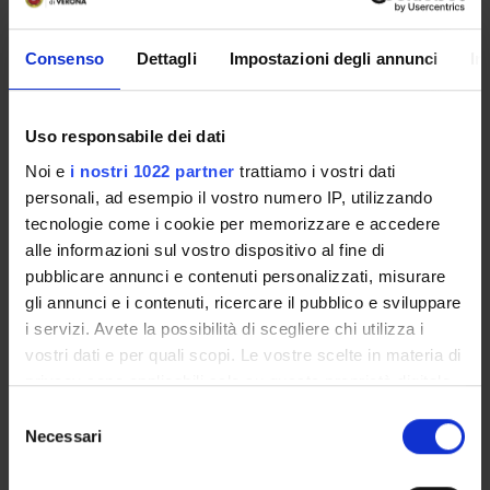
DIDATTICA
4
Consenso
Dettagli
Impostazioni degli annunci
In
TERZA MISSIONE
RICERCA
Uso responsabile dei dati
Noi e
i nostri 1022 partner
trattiamo i vostri dati
PROGETTI
personali, ad esempio il vostro numero IP, utilizzando
tecnologie come i cookie per memorizzare e accedere
PUBBLICAZIONI
alle informazioni sul vostro dispositivo al fine di
pubblicare annunci e contenuti personalizzati, misurare
INCARICHI
gli annunci e i contenuti, ricercare il pubblico e sviluppare
i servizi. Avete la possibilità di scegliere chi utilizza i
vostri dati e per quali scopi. Le vostre scelte in materia di
privacy sono applicabili solo su questa proprietà digitale
ORGANIZZAZIONE
in cui avete effettuato le vostre scelte. È possibile
Selezione
modificare o revocare il proprio consenso in qualsiasi
Necessari
del
GOVERNANCE
momento dalla Dichiarazione sui cookie o facendo clic
consenso
sull'icona di attivazione della privacy.