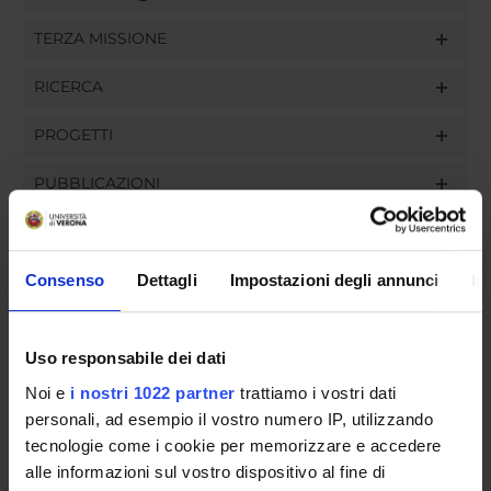
TERZA MISSIONE
RICERCA
PROGETTI
PUBBLICAZIONI
INCARICHI
Consenso
Dettagli
Impostazioni degli annunci
In
ORGANIZZAZIONE
Uso responsabile dei dati
Noi e
i nostri 1022 partner
trattiamo i vostri dati
GOVERNANCE
personali, ad esempio il vostro numero IP, utilizzando
tecnologie come i cookie per memorizzare e accedere
COMMISSIONI
alle informazioni sul vostro dispositivo al fine di